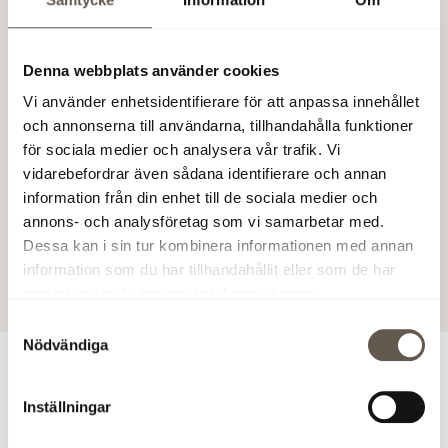
tidsbrist inte kan delta i valberedningens
fortsatta arbete. Investment AB Öresund
har utsett Andreas Hofmann som Mats
Denna webbplats använder cookies
Qvibergs ersättare.
Vi använder enhetsidentifierare för att anpassa innehållet
och annonserna till användarna, tillhandahålla funktioner
Valberedningens ordförande
för sociala medier och analysera vår trafik. Vi
Bo Forsén
vidarebefordrar även sådana identifierare och annan
information från din enhet till de sociala medier och
Fabege AB (publ)
annons- och analysföretag som vi samarbetar med.
Dessa kan i sin tur kombinera informationen med annan
information som du har tillhandahållit eller som de har
26 nov 2018 10:00
samlat in när du har använt deras tjänster.
Samtyckesval
Nödvändiga
För ytterligare information
Inställningar
Bo Forsén, valberedningens ordförande, Tel: +46 70 632