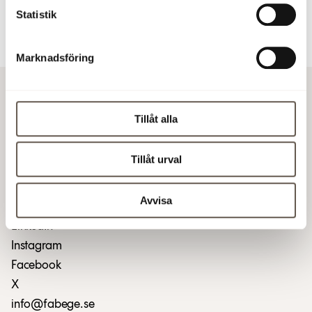
86 50
Statistik
Ladda ner pressmeddelandet (PDF)
Marknadsföring
Kontakta oss
Tillåt alla
Skapa serviceärende
Kundportal login
Tillåt urval
Lediga tjänster
Fakturering
Avvisa
GDPR
LinkedIn
Instagram
Facebook
X
info@fabege.se