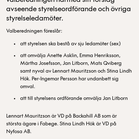
valberedningen härmed sitt förslag
avseende styrelseordförande och övriga
styrelseledamöter.
Valberedningen föreslår:
att styrelsen ska bestå av sju ledamöter (sex)
att omvälja Anette Asklin, Emma Henriksson,
Märtha Josefsson, Jan Litborn, Mats Qviberg
samt nyval av Lennart Mauritzson och Stina Lindh
Hök. Per-Ingemar Persson har undanbett sig
omval.
att till styrelsens ordförande omvälja Jan Litborn
Lennart Mauritzson är VD på Backahill AB som är
största ägare i Fabege. Stina Lindh Hök är VD på
Nyfosa AB.