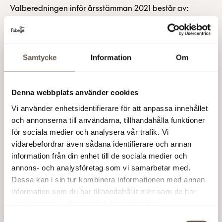
Valberedningen inför årsstämman 2021 består av:
Bo Forsén, ordförande och representant för
Backahill AB.
Samtycke
Information
Om
Eva Gottfridsdotter-Nilsson, representant för
Länsförsäkringar fondförvaltning.
Mats Qviberg för familjen Qviberg.
Denna webbplats använder cookies
Vi använder enhetsidentifierare för att anpassa innehållet
Peter Guve representant för AMF Pension.
och annonserna till användarna, tillhandahålla funktioner
för sociala medier och analysera vår trafik. Vi
Tillsammans representerar valberedningen cirka 23
vidarebefordrar även sådana identifierare och annan
procent av rösterna i bolaget.
information från din enhet till de sociala medier och
annons- och analysföretag som vi samarbetar med.
Valberedningens övriga förslag till årsstämman i
Dessa kan i sin tur kombinera informationen med annan
Fabege AB torsdagen den 25 mars april i år kommer att
information som du har tillhandahållit eller som de har
anges i kallelsen till årsstämman som offentliggörs i
samlat in när du har använt deras tjänster.
mitten av februari 2021.
Samtyckesval