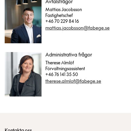
Avtalsfrågor
Mattias Jacobsson
Fastighetschef
+46 70 229 84 16
mattias.jacobsson@fabege.se
Administrativa frågor
Therese Almlöf
Förvaltningsassistent
+46 76 141 35 50
therese.almlof@fabege.se
Kontakta oss