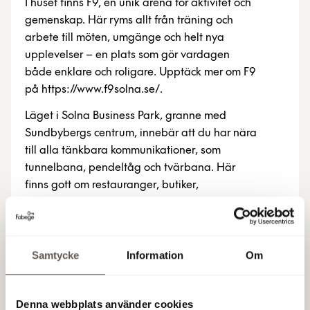
I huset finns F9, en unik arena för aktivitet och
gemenskap. Här ryms allt från träning och
arbete till möten, umgänge och helt nya
upplevelser – en plats som gör vardagen
både enklare och roligare. Upptäck mer om F9
på https://www.f9solna.se/.
Läget i Solna Business Park, granne med
Sundbybergs centrum, innebär att du har nära
till alla tänkbara kommunikationer, som
tunnelbana, pendeltåg och tvärbana. Här
finns gott om restauranger, butiker,
träningsmöjligheter och olika former av
service.
Samtycke
Information
Om
Svetsarvägen 22
Denna webbplats använder cookies