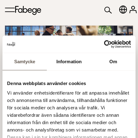
Samtycke
Information
Om
Invigning av Scenen
Denna webbplats använder cookies
Konferens
Vi använder enhetsidentifierare för att anpassa innehållet
och annonserna till användarna, tillhandahålla funktioner
Den 14:e februari, på alla hjärtans dag,
för sociala medier och analysera vår trafik. Vi
invigdes Scenens konferens, café och
vidarebefordrar även sådana identifierare och annan
lounge- och eventyta i hjärtat av Solna
information från din enhet till de sociala medier och
Business Park.
annons- och analysföretag som vi samarbetar med.
Dessa kan i sin tur kombinera informationen med annan