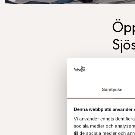
Öpp
Sjö
Måndage
nya sa
Samtycke
Tillsamma
2024, mell
Denna webbplats använder 
erbjudand
drop-in mö
Vi använder enhetsidentifierar
Adress:
Vi
sociala medier och analysera 
till de sociala medier och a