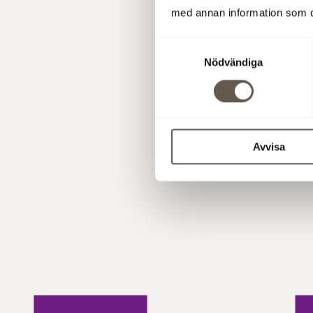
med annan information som du 
Läs me
Samtyckesval
Nödvändiga
Skapad:
22 oktob
Avvisa