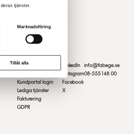
deras tjänster.
Marknadsföring
Tillåt alla
Kontakta oss
LinkedIn
info@fabege.se
Skapa serviceärende
Instagram
08-555 148 00
Kundportal login
Facebook
Lediga tjänster
X
Fakturering
GDPR