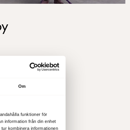
by
l vår
Om
 februari
m våra
ser och
andahålla funktioner för
n information från din enhet
 tur kombinera informationen