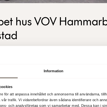
et hus VOV Hammar
stad
n den 5 februari 2024 öppnar vi dörrarna til
tsning, VOV Hunddagis i Hammarby Sjöstad.
Information
ns med Stockholm Dog Care finns vi på plats måndagen den 5
an kl. 16:00 och 19:00 för att visa upp lokalerna och berätta o
cookies
en. På VOV Hammarby kommer det att finnas både fasta plat
jligheter.
e för att anpassa innehållet och annonserna till användarna, tillh
rkesvägen 26F, Hammarby Sjöstad
vår trafik. Vi vidarebefordrar även sådana identifierare och anna
nnons- och analysföretag som vi samarbetar med. Dessa kan i sin