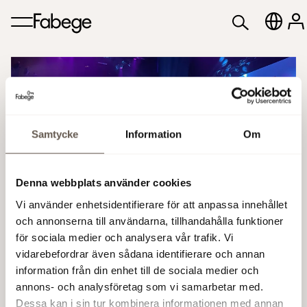
Samtycke
Information
Om
The Tech Arena 2024
Denna webbplats använder cookies
Den 22-23 februari 2024 välkomnar
Vi använder enhetsidentifierare för att anpassa innehållet
Friends Arena Sveriges största tech-
och annonserna till användarna, tillhandahålla funktioner
för sociala medier och analysera vår trafik. Vi
event, The Tech Arena 2024.
vidarebefordrar även sådana identifierare och annan
information från din enhet till de sociala medier och
Läs mer om eventet
annons- och analysföretag som vi samarbetar med.
Dessa kan i sin tur kombinera informationen med annan