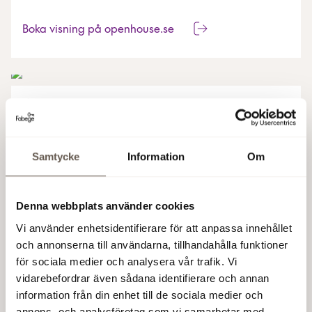
Boka visning på openhouse.se
Alfa Lavals nya kontor och
innovationscenter
Samtycke
Information
Om
Alfa Lavals nya byggnad i Flemingsberg inrymmer
moderna kontor, ett högteknologiskt laboratorium
och ett innovationscenter för separationsteknologi.
Denna webbplats använder cookies
Vi använder enhetsidentifierare för att anpassa innehållet
Boka visning på openhouse.se
och annonserna till användarna, tillhandahålla funktioner
för sociala medier och analysera vår trafik. Vi
vidarebefordrar även sådana identifierare och annan
information från din enhet till de sociala medier och
annons- och analysföretag som vi samarbetar med.