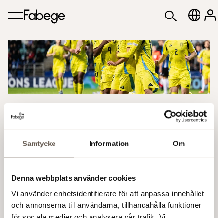
VM-kval: Sverige-Slovenien
Tisdag 18 november klockan 20:45 är det
Samtycke
Information
Om
dags för Sverige och Slovenien att mötas
på Strawberry Arena!
Denna webbplats använder cookies
Vi använder enhetsidentifierare för att anpassa innehållet
Läs mer och köp biljett på strawberryarena.se
och annonserna till användarna, tillhandahålla funktioner
för sociala medier och analysera vår trafik. Vi