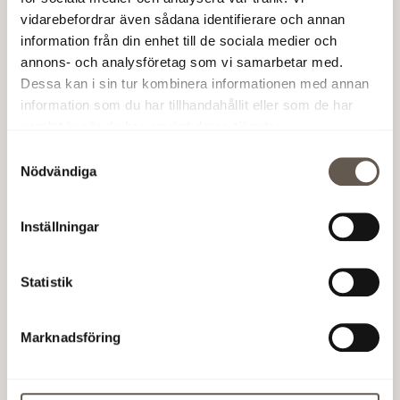
vidarebefordrar även sådana identifierare och annan
För senaste nytt, besök
svenskfotboll.se
information från din enhet till de sociala medier och
annons- och analysföretag som vi samarbetar med.
Fabege är stolt delägare i arenan tillsammans med
Dessa kan i sin tur kombinera informationen med annan
Svenska fotbollförbundet via Arenabolaget i Solna AB.
information som du har tillhandahållit eller som de har
Stockholm Live är arenaoperatör.
samlat in när du har använt deras tjänster.
Samtyckesval
Nödvändiga
Skapad:
22 oktober 2024
Inställningar
Kontakta oss
Statistik
Skapa serviceärende
Kundportal login
Marknadsföring
Lediga tjänster
Fakturering
GDPR