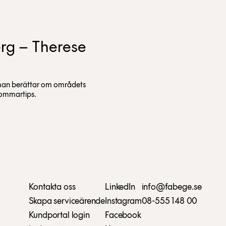
rg – Therese
dman berättar om områdets
sommartips.
Kontakta oss
LinkedIn
info@fabege.se
Skapa serviceärende
Instagram
08-555 148 00
Kundportal login
Facebook