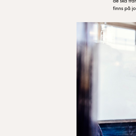
de ska trä
finns på j