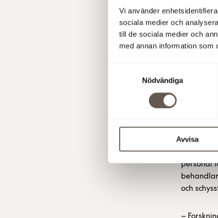
Kuns
Vi använder enhetsidentifierar
man
sociala medier och analysera 
till de sociala medier och a
med annan information som du 
Org
Samtyckesval
Nödvändiga
nyc
Men det fi
utmärkande
Avvisa
de är
orga
resurser fö
personal f
behandlar 
och schysst
– Forsknin