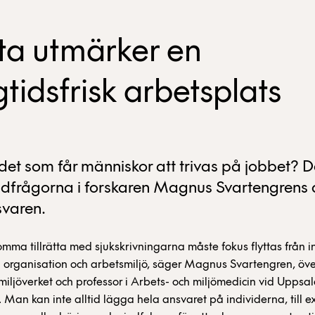
ta utmärker en
gtidsfrisk arbetsplats
det som får människor att trivas på jobbet? D
dfrågorna i forskaren Magnus Svartengrens 
svaren.
komma tillrätta med sjukskrivningarna måste fokus flyttas från i
ill organisation och arbetsmiljö, säger Magnus Svartengren, öv
iljöverket och professor i Arbets- och miljömedicin vid Uppsa
t. Man kan inte alltid lägga hela ansvaret på individerna, till 