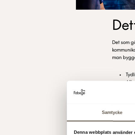
Dett
Det som gö
kommunikat
man bygger
Tydl
Alla
såvä
Dela
arb
Samtycke
Bra 
behö
Denna webbplats använder 