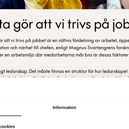
a gör att vi trivs på jo
r att vi trivs på jobbet är en rättvis fördelning av arbetet, öpp
ion och närhet till chefen, enligt Magnus Svartengrens forskn
 en arbetsmiljö där medarbetarna mår bra är dessa faktorer 
igt ledarskap. Det måste finnas en struktur för hur ledarskapet 
 chefer behöver förstå sin roll och sitt ansvar för arbetsmiljön, 
l som den sociala, så att de kan stötta personalen på rätt sätt.
ktighet. Alla medarbetare behöver känna sig inkluderade i
etsgruppen.
Information
kommunikation. Att personalen känner att de får den informat
ver när de behöver den, samt att man vågar ta upp svåra frå
cookies