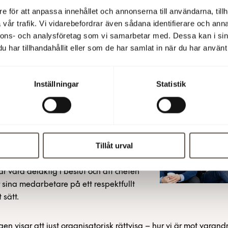
kap om hälsa. Att organisationen har kunskap om arbetsmiljö
e för att anpassa innehållet och annonserna till användarna, tillh
 kan förebygga ohälsa.
vår trafik. Vi vidarebefordrar även sådana identifierare och anna
nnons- och analysföretag som vi samarbetar med. Dessa kan i sin
har tillhandahållit eller som de har samlat in när du har använt 
anisatorisk rättvisa är
Inställningar
Statistik
keln
nns en punkt som är särskilt
 hos långtidsfriska arbetsplatser: att
Tillåt urval
nisatoriskt rättvisa
. Det innebär att
rdelas på ett rättvist sätt, att berörd
år vara delaktig i beslut och att chefen
sina medarbetare på ett respektfullt
 sätt.
gen visar att just organisatorisk rättvisa – hur vi är mot varand