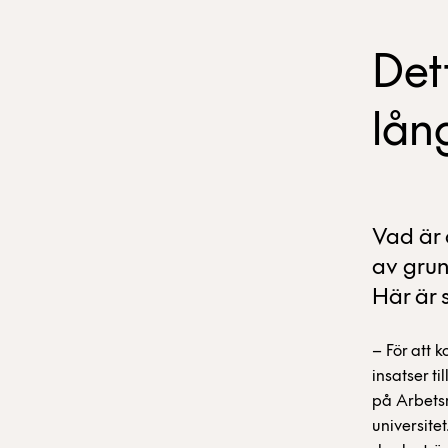
Det
lån
Vad är 
av grun
Här är 
– För att 
insatser t
på Arbetsm
universite