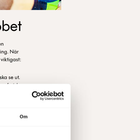
bbet
en
ing. När
viktigast:
ska se ut.
den fysiska
Om
ion de
gor.