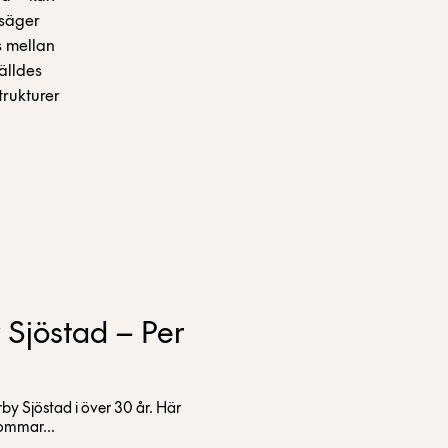
 säger
s mellan
älldes
trukturer
Sjöstad – Per
y Sjöstad i över 30 år. Här
sommar...