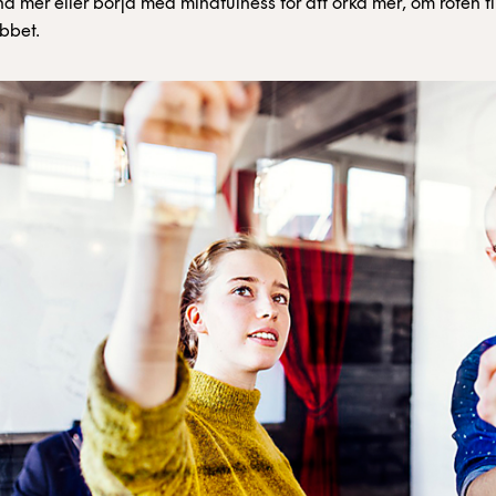
na mer eller börja med mindfulness för att orka mer, om roten ti
obbet.