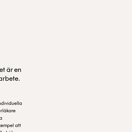
et är en
arbete.
ndividuella
erläkare
la
exempel att