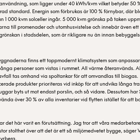
användning, som ligger under 40 kWh/kvm vilket betyder 50 %
ad standard. Energin som förbrukas är 100 % förnybar, där b
ån 1 000 kvm solceller ingår. 5 000 kvm grönska på taken upp
na till promenader och utomhusvistelse och innebär även ett 
l grönskan i stadsdelen, som är rikligare nu än innan bebyggel
yggnaderna finns ett toppmodernt klimatsystem som anpassar
många personer som vistas i rummet. All värme återanvänds. Al
avfall tas omhand via spoltankar för att omvandlas till biogas.
rade produkter prioriteras vid inköp för att undvika långa tra
gar byts ut mot endast porslin, och så vidare. Dessutom har 
vända över 30 % av alla inventarier vid flytten istället för att 
har det här varit en förutsättning. Jag tror att våra medarbeta
stor stolthet över att det är ett så miljömedvetet bygge, säger 
yrberg.