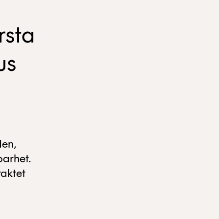
rsta
us
den,
barhet.
raktet