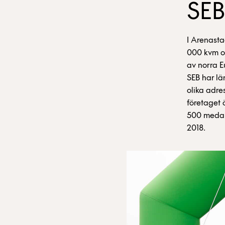
SEB
I Arenasta
000 kvm oc
av norra E
SEB har lä
olika adre
företaget 
500 medarbe
2018.