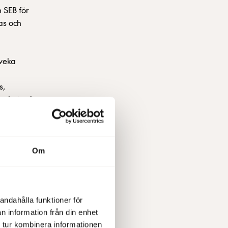
 SEB för
as och
iveka
s,
samhet och
a är kärnan
Om
 vi ha med
rbeta i.
kap
andahålla funktioner för
n information från din enhet
 tur kombinera informationen