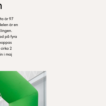
n
ta är 97
delen är en
klingen.
ad på fyra
t hoppas
 cirka 2
in i maj