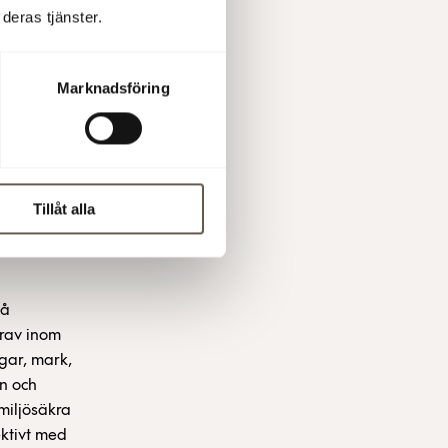
ontoret.
deras tjänster.
Marknadsföring
rberg.
 att
ör dem som
Tillåt alla
vå
krav inom
ngar, mark,
en och
miljösäkra
ktivt med