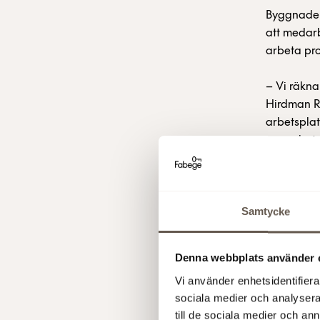
Byggnaden
att medarb
arbeta pro
– Vi räkna
Hirdman R
arbetsplat
samarbeta 
våra meda
– Att skap
Samtycke
i allt vi 
vår hyresg
Denna webbplats använder 
Inr
Vi använder enhetsidentifierar
sociala medier och analysera 
till de sociala medier och a