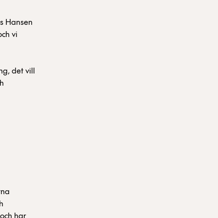
aus Hansen
ch vi
g, det vill
ch
tna
h
 och har