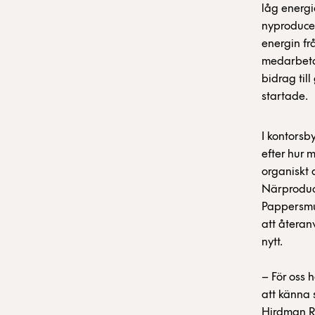
låg energi
nyproducer
energin fr
medarbetar
bidrag til
startade.
I kontorsb
efter hur 
organiskt 
Närproduce
Pappersmug
att återan
nytt.
– För oss 
att känna 
Hirdman R