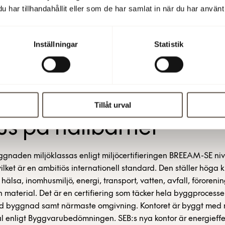
inte att övergå till ett aktivitetsbaserat arbetssätt i det nya k
har tillhandahållit eller som de har samlat in när du har använt 
betare får sitt eget skrivbord.
Inställningar
Statistik
darbetare uppskattar verkligen det, säger Viveka Hirdman Ry
gger vi kontoret med fokus på flexibilitet, så att det går enkelt
andskapen och arbetsytorna. Vi har också större projektytor f
cket i projekt.
Tillåt urval
us på hållbarhet
gnaden miljöklassas enligt miljöcertifieringen BREEAM-SE ni
 vilket är en ambitiös internationell standard. Den ställer höga 
älsa, inomhusmiljö, energi, transport, vatten, avfall, föroreni
h material. Det är en certifiering som täcker hela byggprocess
lld byggnad samt närmaste omgivning. Kontoret är byggt med 
l enligt Byggvarubedömningen. SEB:s nya kontor är energieffe