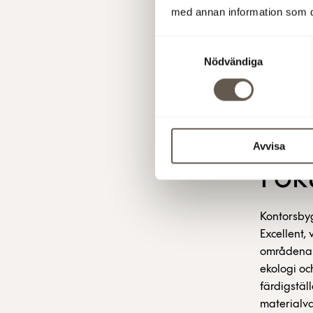
SEB kommer 
med annan information som du 
Alla medar
Samtyckesval
Nödvändiga
– Våra me
Däremot by
förändra l
arbetar my
Avvisa
Fok
Kontorsbyg
Excellent,
områdena h
ekologi oc
färdigstä
materialva