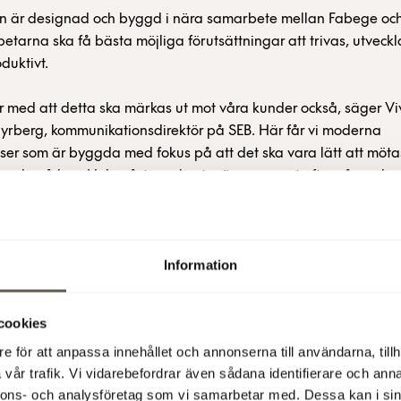
 är designad och byggd i nära samarbete mellan Fabege och
etarna ska få bästa möjliga förutsättningar att trivas, utveckl
duktivt.
r med att detta ska märkas ut mot våra kunder också, säger V
yrberg, kommunikationsdirektör på SEB. Här får vi moderna
ser som är byggda med fokus på att det ska vara lätt att möta
och må bra. Hela vårt nya kontor är anpassat efter vår verk
rbetare.
a rätt förutsättningar för att våra kunder ska bli framgångsrik
Information
gör, säger Klaus Hansen Vikström, vice VD på Fabege. Därför vill
äst så tidigt som möjligt i utvecklingen av fastigheten de ska a
cookies
eder ett flexibelt lands
e för att anpassa innehållet och annonserna till användarna, tillh
vår trafik. Vi vidarebefordrar även sådana identifierare och anna
nnons- och analysföretag som vi samarbetar med. Dessa kan i sin