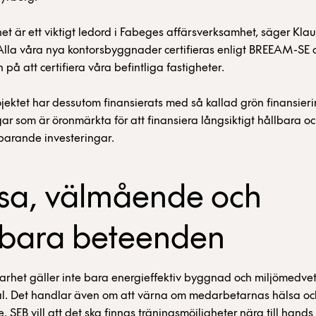
et är ett viktigt ledord i Fabeges affärsverksamhet, säger Kl
Alla våra nya kontorsbyggnader certifieras enligt BREEAM-SE o
 på att certifiera våra befintliga fastigheter.
jektet har dessutom finansierats med så kallad grön finansierin
r som är öronmärkta för att finansiera långsiktigt hållbara o
parande investeringar.
sa, välmående och
lbara beteenden
rhet gäller inte bara energieffektiv byggnad och miljömedve
al. Det handlar även om att värna om medarbetarnas hälsa oc
 SEB vill att det ska finnas träningsmöjligheter nära till hands