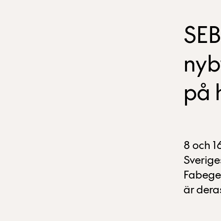
SEB 
nyb
på 
8 och 16
Sverige
Fabege 
är deras