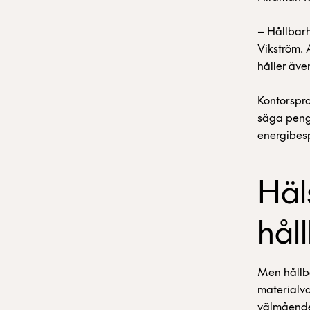
– Hållbarh
Vikström. 
håller även
Kontorspro
säga penga
energibes
Häl
hål
Men hållba
materialv
välmående.