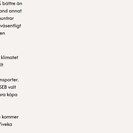
 bättre än
land annat
muntrar
väsentligt
sen
 klimatet
lt
nsporter.
SEB valt
bara köpa
re kommer
Viveka