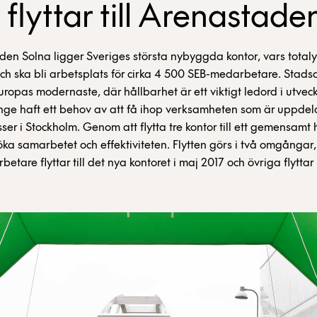
 flyttar till Arenastade
den Solna ligger Sveriges största nybyggda kontor, vars totaly
h ska bli arbetsplats för cirka 4 500 SEB-medarbetare. Stads
uropas modernaste, där hållbarhet är ett viktigt ledord i utvec
nge haft ett behov av att få ihop verksamheten som är uppdel
sser i Stockholm. Genom att flytta tre kontor till ett gemensam
öka samarbetet och effektiviteten. Flytten görs i två omgångar,
tare flyttar till det nya kontoret i maj 2017 och övriga flyttar 