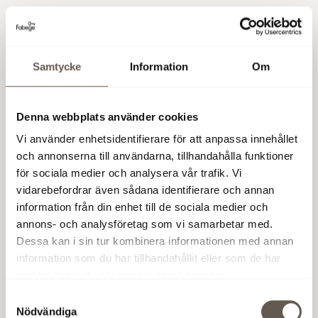
– Vi vill bjuda på en upplevelse med en
inspirerande miljö och mötesplats där man kan ta
del av ett noggrant utvalt sortiment till samma pris
som på nätet. Adlibris kommer att erbjuda
Samtycke
Information
Om
möjligheten att på en central plats hämta ut e-
handelspaket och lokalen kommer även att
Denna webbplats använder cookies
innefatta ett kafé. Kunderna kommer att erbjudas
möjligheten att koppla av, socialisera sig eller bara
Vi använder enhetsidentifierare för att anpassa innehållet
titta på folkmyllret vid de stora, vackra fönstren ut
och annonserna till användarna, tillhandahålla funktioner
mot Kungsgatan, svarar Beathe Melsnes.
för sociala medier och analysera vår trafik. Vi
vidarebefordrar även sådana identifierare och annan
Vad kommer Adlibris att tillföra nya Kungsgatan?
information från din enhet till de sociala medier och
annons- och analysföretag som vi samarbetar med.
– Kungsgatan erbjuder en mängd butiker och
Dessa kan i sin tur kombinera informationen med annan
restauranger för den medvetna konsumenten som
information som du har tillhandahållit eller som de har
har många intressen och som värderar sin tid högt.
samlat in när du har använt deras tjänster.
Adlibris erbjudande av böcker, pyssel, garn,
Samtyckesval
leksaker med mera kommer att komplettera
Nödvändiga