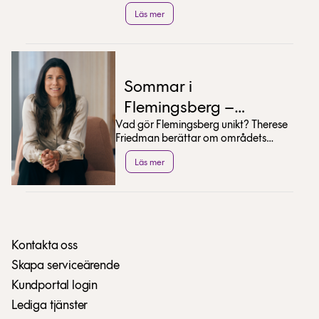
delar han med sig av sina bästa tips
Läs mer
för en sommar...
Sommar i
Flemingsberg –
Vad gör Flemingsberg unikt? Therese
Therese Friedman
Friedman berättar om områdets
tipsar
utveckling och delar med sig av sina
Läs mer
bästa sommartips.
Kontakta oss
Skapa serviceärende
Kundportal login
Lediga tjänster