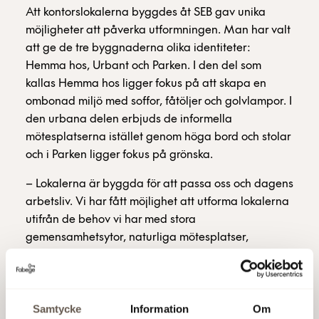
Att kontorslokalerna byggdes åt SEB gav unika
möjligheter att påverka utformningen. Man har valt
att ge de tre byggnaderna olika identiteter:
Hemma hos, Urbant och Parken. I den del som
kallas Hemma hos ligger fokus på att skapa en
ombonad miljö med soffor, fåtöljer och golvlampor. I
den urbana delen erbjuds de informella
mötesplatserna istället genom höga bord och stolar
och i Parken ligger fokus på grönska.
– Lokalerna är byggda för att passa oss och dagens
arbetsliv. Vi har fått möjlighet att utforma lokalerna
utifrån de behov vi har med stora
gemensamhetsytor, naturliga mötesplatser,
träningsmöjligheter, kafé och matsal. Allt detta är
väldigt viktigt för oss och vi tror att det attraherar
dem som vi vill anställa.
Samtycke
Information
Om