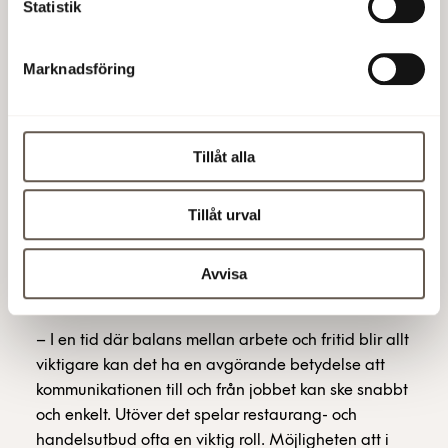
Statistik
Att SEB valde Arenastaden hade flera skäl.
Marknadsföring
– Arenastaden har bra kommunikationer och det är
också väldigt viktigt för oss. Här finns pendel och
Tillåt alla
tvärbana, och tunnelbana är på väg. Fler och fler
vill cykla till jobbet så vi har 1200 parkeringsplatser
för cyklar i byggnaden.
Tillåt urval
Gunilla Cornell menar att läget blir allt mer
Avvisa
betydelsefullt för möjligheten att kunna rekrytera
rätt medarbetare.
– I en tid där balans mellan arbete och fritid blir allt
viktigare kan det ha en avgörande betydelse att
kommunikationen till och från jobbet kan ske snabbt
och enkelt. Utöver det spelar restaurang- och
handelsutbud ofta en viktig roll. Möjligheten att i