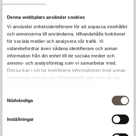
På Fabege är man väl medveten om vikten av
informella mötesplatser i dagens arbetsliv.
Denna webbplats använder cookies
– Det kan skapa irritation och vara
Vi använder enhetsidentifierare för att anpassa innehållet
produktivitetshämmande om kontorslokalerna inte
och annonserna till användarna, tillhandahålla funktioner
möjliggör spontana och flexibla möten. Både slutna
för sociala medier och analysera vår trafik. Vi
rum och öppna mötesplatser efterfrågas i allt högre
vidarebefordrar även sådana identifierare och annan
grad när samarbete och crossfunktionella team blir
information från din enhet till de sociala medier och
vanligare, säger Gunilla Cornell, HR-chef på
annons- och analysföretag som vi samarbetar med.
Fabege.
Dessa kan i sin tur kombinera informationen med annan
information som du har tillhandahållit eller som de har
samlat in när du har använt deras tjänster.
Samtyckesval
Nödvändiga
Inställningar