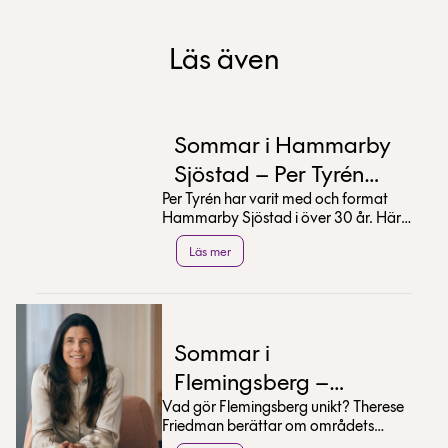
Läs även
Sommar i Hammarby
Sjöstad – Per Tyrén
Per Tyrén har varit med och format
tipsar
Hammarby Sjöstad i över 30 år. Här
delar han med sig av sina bästa tips
Läs mer
för en sommar...
Sommar i
Flemingsberg –
Vad gör Flemingsberg unikt? Therese
Therese Friedman
Friedman berättar om områdets
tipsar
utveckling och delar med sig av sina