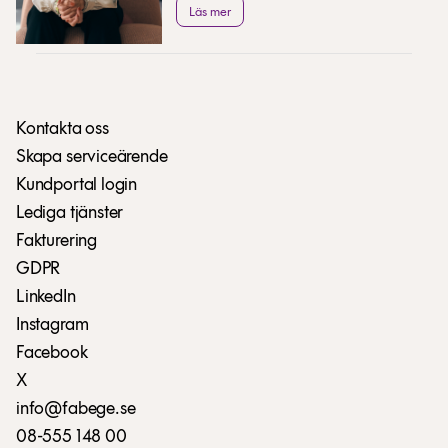
Läs mer
bästa sommartips.
Kontakta oss
Skapa serviceärende
Kundportal login
Lediga tjänster
Fakturering
GDPR
LinkedIn
Instagram
Facebook
X
info@fabege.se
08-555 148 00