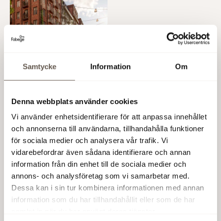
Samtycke
Information
Om
Visionsbild Haga Norra
Visionsbild lägenhet i
Haga Norra
Denna webbplats använder cookies
Vi använder enhetsidentifierare för att anpassa innehållet
och annonserna till användarna, tillhandahålla funktioner
Brabo och Fabege har nu sålt samtliga 418
för sociala medier och analysera vår trafik. Vi
bostadsrätter i etapp 1, 2 och 3 som är en del av den
vidarebefordrar även sådana identifierare och annan
tidigare Bilia-fastigheten. Av dessa har 412 stycken
information från din enhet till de sociala medier och
redan tillträtts av köparna, medan de återstående
annons- och analysföretag som vi samarbetar med.
6 lägenheterna kommer att flyttas in under våren
Dessa kan i sin tur kombinera informationen med annan
2024.
information som du har tillhandahållit eller som de har
samlat in när du har använt deras tjänster.
"Det är mycket roligt att se Haga Norra växa som