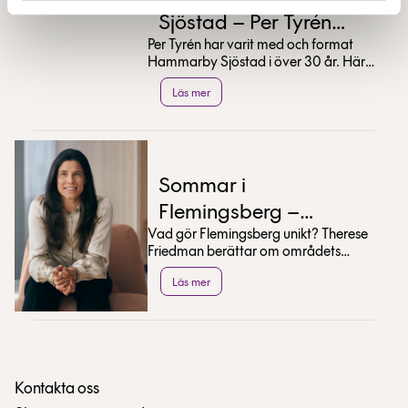
Sjöstad – Per Tyrén
Per Tyrén har varit med och format
tipsar
Hammarby Sjöstad i över 30 år. Här
delar han med sig av sina bästa tips
Läs mer
för en sommar...
Sommar i
Flemingsberg –
Vad gör Flemingsberg unikt? Therese
Therese Friedman
Friedman berättar om områdets
tipsar
utveckling och delar med sig av sina
Läs mer
bästa sommartips.
Kontakta oss