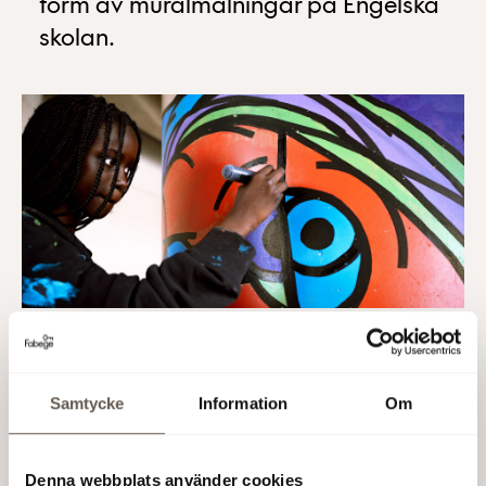
form av muralmålningar på Engelska
skolan.
Genom ett projekt med konstnärskollektivet
Streetcorner har eleverna i årskurs 8 använt
Samtycke
Information
Om
artificiell intelligens (AI) för att skapa färgglada
konstverk på väggarna i ett uppehållsrum, en
korridor och en utrymningstrappa. Metoden som
Denna webbplats använder cookies