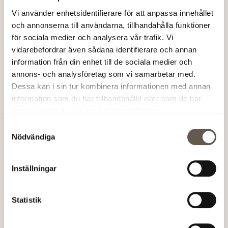
användes kallas "Trust i process" och syftar till att
Vi använder enhetsidentifierare för att anpassa innehållet
utmana elevernas kreativitet och främja samarbete.
och annonserna till användarna, tillhandahålla funktioner
för sociala medier och analysera vår trafik. Vi
Konstnärskollektivet Streetcorner arbetar med
vidarebefordrar även sådana identifierare och annan
medskapande konst och har tidigare målat
information från din enhet till de sociala medier och
bropelarna under Regulatorbron i Flemingsberg i
annons- och analysföretag som vi samarbetar med.
samband med Flemingsberg Block Party tidigare i
Dessa kan i sin tur kombinera informationen med annan
somras!
information som du har tillhandahållit eller som de har
samlat in när du har använt deras tjänster.
Klicka för att läsa artikeln på Mitt i Stockholm
Samtyckesval
om projektet och konsten >
Nödvändiga
Skapad:
11 januari 2024
Inställningar
Läs även
Statistik