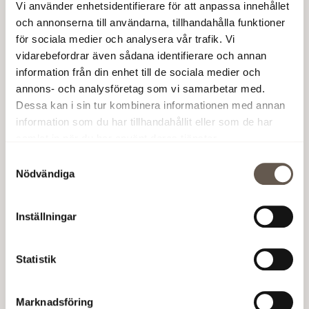
2 000 kvm
Vi använder enhetsidentifierare för att anpassa innehållet
och annonserna till användarna, tillhandahålla funktioner
återbrukshubb
för sociala medier och analysera vår trafik. Vi
vidarebefordrar även sådana identifierare och annan
information från din enhet till de sociala medier och
annons- och analysföretag som vi samarbetar med.
Dessa kan i sin tur kombinera informationen med annan
information som du har tillhandahållit eller som de har
samlat in när du har använt deras tjänster.
Samtyckesval
96%
Nödvändiga
lägre koldioxidutsläpp sedan 2002
Inställningar
Statistik
Fossilfritt Sverige är ett initiativ av regeringen vars
uppdrag är att samla olika branscher för att öka
takten i klimatomställningen. Inom ramen för
Marknadsföring