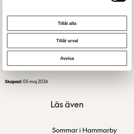
fossilfritt Sverige har 22 branscher tagit fram
färdplaner, varav bygg- och anläggningsbranschen
är en av dessa.
Tillåt alla
Förutom färdplanen för bygg- och
anläggningssektorn har vi sedan tidigare även
Tillåt urval
signat färdplanen för uppvärmningsbranschen.
Avvisa
Läs mer på fossilfrittsverige.se
Skapad:
05 maj 2024
Läs även
Sommar i Hammarby