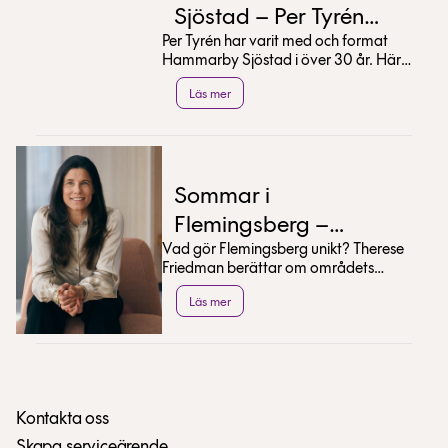
Sjöstad – Per Tyrén
Per Tyrén har varit med och format
tipsar
Hammarby Sjöstad i över 30 år. Här
delar han med sig av sina bästa tips
Läs mer
för en sommar...
Sommar i
Flemingsberg –
Vad gör Flemingsberg unikt? Therese
Therese Friedman
Friedman berättar om områdets
tipsar
utveckling och delar med sig av sina
Läs mer
bästa sommartips.
Kontakta oss
Skapa serviceärende