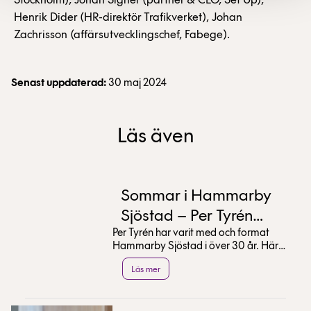
Stockholm), Johan Signer (partner & CEO, Set Up),
Henrik Dider (HR-direktör Trafikverket), Johan
Zachrisson (affärsutvecklingschef, Fabege).
Senast uppdaterad:
30 maj 2024
Läs även
Sommar i Hammarby
Sjöstad – Per Tyrén
Per Tyrén har varit med och format
tipsar
Hammarby Sjöstad i över 30 år. Här
delar han med sig av sina bästa tips
Läs mer
för en sommar...