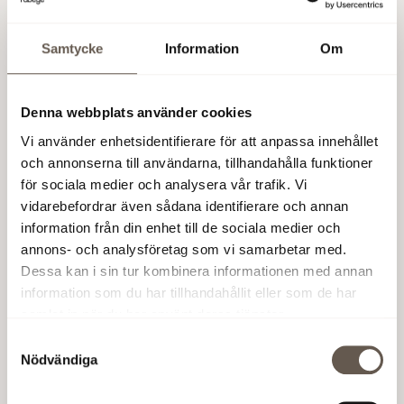
Datum
: Tisdag 25/6,
Adress
: Biskopsgatan 1A,
Tid
: kl
Samtycke
Information
Om
16-17.
Paneldeltagare
: Petter Stordalen (ägare Strawberry),
Fredrik Lindgren (vd, Kungliga Operan), Kitte Wagner
Denna webbplats använder cookies
(vd, Dramaten), Stefan Dahlbo (vd, Fabege).
Vi använder enhetsidentifierare för att anpassa innehållet
Hållbar stadsutveckling och infrastrategier
och annonserna till användarna, tillhandahålla funktioner
för sociala medier och analysera vår trafik. Vi
Vilken roll spelar effektiv infrastruktur i skapandet av
vidarebefordrar även sådana identifierare och annan
hållbara städer?
information från din enhet till de sociala medier och
Datum
: Onsdag 26/6
Adress
: Rostockergränd 3
Tid
: kl
annons- och analysföretag som vi samarbetar med.
14-15.
Dessa kan i sin tur kombinera informationen med annan
Paneldeltagare
: David Stenergard (näringspolitisk
information som du har tillhandahållit eller som de har
expert, Stockholms Handelskammare), Emma Gretzer
samlat in när du har använt deras tjänster.
(stf Generaldirektör, Formas), Patrick Guné (chef stora
Samtyckesval
projekt, Trafikverket), Gunilla Glantz (trafikdirektör,
Nödvändiga
Stockholm Stad), Johan Zachrisson
(affärsutvecklingschef, Fabege).