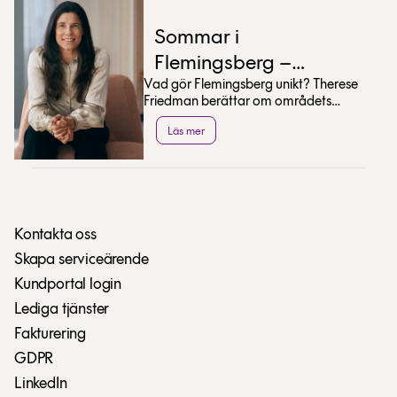
Sommar i
Flemingsberg –
Vad gör Flemingsberg unikt? Therese
Therese Friedman
Friedman berättar om områdets
tipsar
utveckling och delar med sig av sina
Läs mer
bästa sommartips.
Kontakta oss
Skapa serviceärende
Kundportal login
Lediga tjänster
Fakturering
GDPR
LinkedIn