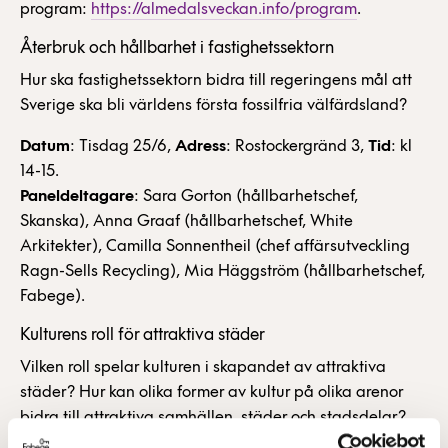
program:
https://almedalsveckan.info/program
.
Återbruk och hållbarhet i fastighetssektorn
Hur ska fastighetssektorn bidra till regeringens mål att
Sverige ska bli världens första fossilfria välfärdsland?
Datum
: Tisdag 25/6,
Adress
: Rostockergränd 3,
Tid
: kl
14-15.
Paneldeltagare
: Sara Gorton (hållbarhetschef,
Skanska), Anna Graaf (hållbarhetschef, White
Arkitekter), Camilla Sonnentheil (chef affärsutveckling
Ragn-Sells Recycling), Mia Häggström (hållbarhetschef,
Fabege).
Kulturens roll för attraktiva städer
Vilken roll spelar kulturen i skapandet av attraktiva
städer? Hur kan olika former av kultur på olika arenor
bidra till attraktiva samhällen, städer och stadsdelar?
Vad är viktigt för att säkerställa ett rikt kulturliv?