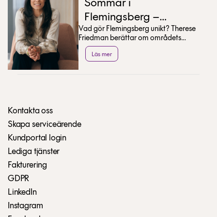
Sommar i
Flemingsberg –
Vad gör Flemingsberg unikt? Therese
Therese Friedman
Friedman berättar om områdets
tipsar
utveckling och delar med sig av sina
Läs mer
bästa sommartips.
Kontakta oss
Skapa serviceärende
Kundportal login
Lediga tjänster
Fakturering
GDPR
LinkedIn
Instagram