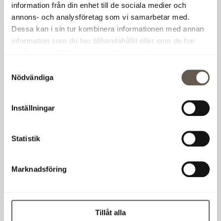
information från din enhet till de sociala medier och
Adress:
Englundavägen 5a, Solna Business Park
annons- och analysföretag som vi samarbetar med.
Dessa kan i sin tur kombinera informationen med annan
Läs mer om visningen
information som du har tillhandahållit eller som de har
samlat in när du har använt deras tjänster.
Samtyckesval
Nödvändiga
Inställningar
Statistik
Marknadsföring
Tillåt alla