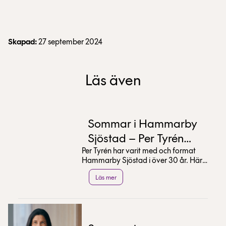
Skapad:
27 september 2024
Läs även
Sommar i Hammarby
Sjöstad – Per Tyrén
Per Tyrén har varit med och format
tipsar
Hammarby Sjöstad i över 30 år. Här
delar han med sig av sina bästa tips
Läs mer
för en sommar...