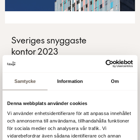
Sveriges snyggaste
kontor 2023
Bland 85 kontor och 48 300 röster vann vi Sveriges
snyggaste kontor med ett banbrytande koncept som
Samtycke
Information
Om
genomsyras av återbruk, kreativitet och innovation.
Med cirka 80 procent återbrukade möbler,
återbrukade glaspartier, undertak, kök och golv har
Denna webbplats använder cookies
en tidigare industrilokal med sin historia och
karaktär fått nytt liv.
Vi använder enhetsidentifierare för att anpassa innehållet
och annonserna till användarna, tillhandahålla funktioner
Inomhus guidade visningar kommer ske på
för sociala medier och analysera vår trafik. Vi
fredagen den 4/10 kl. 10:00, 13:00 & 15:00.
vidarebefordrar även sådana identifierare och annan