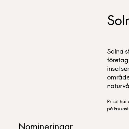
Sol
Solna st
företag
insatse
områden
naturvå
Priset har
på Frukost
Nomineringar