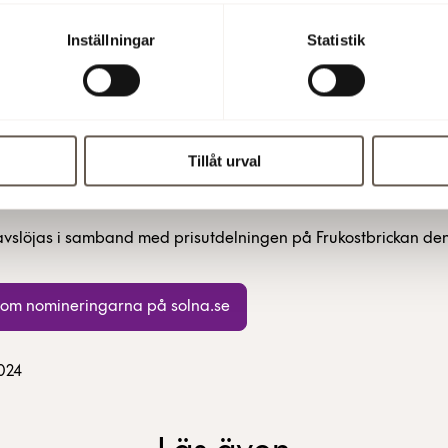
Inställningar
Statistik
Tillåt urval
vslöjas i samband med prisutdelningen på Frukostbrickan den
 om nomineringarna på solna.se
2024