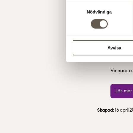
Samtyckesval
Läs mer om Kv Poolen
Nödvändiga
Avvisa
Vinnaren a
Läs mer
Skapad:
16 april 