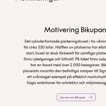
Motivering Bikupan
Det cylinderformade parkeringshuset i tio vånin
för cirka 530 bilar. Hälften av platserna har elbi
start, huset är dock förberett för samtliga plat
finns cykelgarage och biltvätt. På taket finns sol
har en fasad med över 2 000 hexagoner. Bi
placerats innanför den befintliga rampen till Sig
ett svårslaget exempel på effektivt markutnyt
höga ambitioner för arkitektur och miljömässig
Läs mer om Bikupan