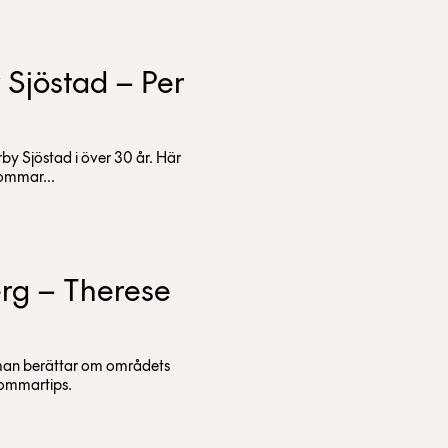
Sjöstad – Per
y Sjöstad i över 30 år. Här
sommar...
rg – Therese
dman berättar om områdets
sommartips.