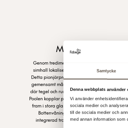
Motivering Poolen
Genom tredimensionell fastighetsbildning har
simhall lokaliserats i samma byggnad som ett 
Samtycke
Detta pionjärprojekt har visat nya sätt att sam
gemensamt mål. Arkitekturen håller en mycket h
Denna webbplats använder 
där tegel och rundade former håller ihop volym
Vi använder enhetsidentifierar
Poolen kopplar på ett urbant sätt till staden. Si
sociala medier och analysera 
fram i stora glaspartier som öppnar upp mot 
till de sociala medier och a
Bottenvåningen har även skyltfönster och en
med annan information som du 
integrerad trappa kopplar via en spång till S