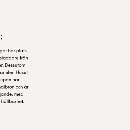
:
gar har plats
lsladdare från
ser. Dessutom
paneler. Huset
kupan har
nalbron och är
tjande, med
 hållbarhet.