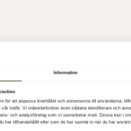
:
 Solnas nya
kontorshus.
Information
verka mot ett
ög kvalitet,
cookies
en. Kvarteret
e för att anpassa innehållet och annonserna till användarna, tillh
mhallen bryter
vår trafik. Vi vidarebefordrar även sådana identifierare och anna
omgivningen.
nnons- och analysföretag som vi samarbetar med. Dessa kan i sin
tréer. En
har tillhandahållit eller som de har samlat in när du har använt 
ignalbron.