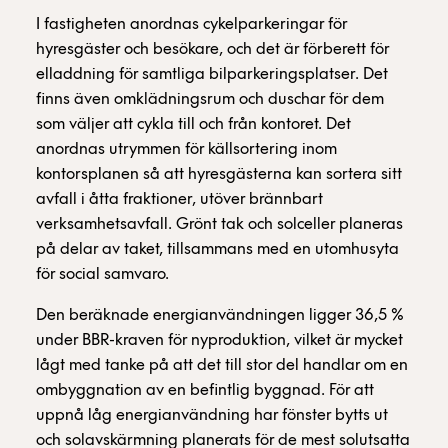
I fastigheten anordnas cykelparkeringar för
hyresgäster och besökare, och det är förberett för
elladdning för samtliga bilparkeringsplatser. Det
finns även omklädningsrum och duschar för dem
som väljer att cykla till och från kontoret. Det
anordnas utrymmen för källsortering inom
kontorsplanen så att hyresgästerna kan sortera sitt
avfall i åtta fraktioner, utöver brännbart
verksamhetsavfall. Grönt tak och solceller planeras
på delar av taket, tillsammans med en utomhusyta
för social samvaro.
Den beräknade energianvändningen ligger 36,5 %
under BBR-kraven för nyproduktion, vilket är mycket
lågt med tanke på att det till stor del handlar om en
ombyggnation av en befintlig byggnad. För att
uppnå låg energianvändning har fönster bytts ut
och solavskärmning planerats för de mest solutsatta