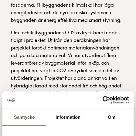
fasaderna. Tillbyggnadens klimatskal har låga
energiförluster och de nya tekniska systemen i
byggnaden är energieffektiva med smart styrning.
Om- och tillbyggnadens CO2-avtryck beräknades
tidigt i projektet. Utifrån den beräkningen har
projektet försökt optimera materialanvändningen
och göra bra materialval. Vi har utvärderat flera
leverantörer av byggmaterial inför inköp, och
projektet har vägt in CO2-avtrycket som en del av
utvärderingen. Projektet har bland annat valt en
hybridglasfasad med stor andel trä och hög andel
återvunnen metall, vilket har bidragit till minskat
CO2-avtryck. Projektet har även testat den nya
byggskivan Recoma i cykelrummet. Recoma är en
byggskiva som tillverkas av återvunna
Samtycke
Information
Om
förpackningar.