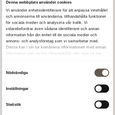
Projektet har också arbetat aktivt för att öka
Denna webbplats använder cookies
andelen materialåtervinning av det avfall som
Vi använder enhetsidentifierare för att anpassa innehållet
genererats på byggarbetsplatsen. Inför rivning
och annonserna till användarna, tillhandahålla funktioner
genomförde projektet en återbruksinventering, och
för sociala medier och analysera vår trafik. Vi
en del av de inventerade materialen återbrukades
vidarebefordrar även sådana identifierare och annan
både internt och externt.
information från din enhet till de sociala medier och
annons- och analysföretag som vi samarbetar med.
Att kunna certifieras enligt BREEAM SE på nivån
Dessa kan i sin tur kombinera informationen med annan
Excellent för en befintlig byggnad som byggs om,
information som du har tillhandahållit eller som de har
bevisar än en gång våra höga ambitioner kring vårt
samlat in när du har använt deras tjänster.
hållbarhetsarbete.
Samtyckesval
Nödvändiga
Läs mer om Textiltorget
Inställningar
Textiltorget
Statistik