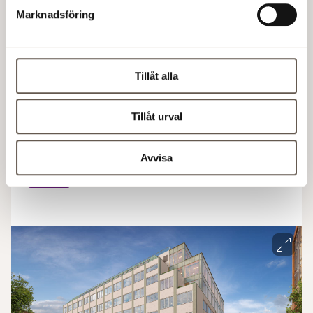
Vår nästa stora satsning i Hammarby Sjöstad!
Marknadsföring
Vid entrén in till Västra Sjöstaden med närhet till
det mesta ligger Textiltorget – en uppgraderad
industribyggnad med tillägg i trä. Byggnaden
Tillåt alla
uppfördes ursprungligen 1955 och får nu en ny
kostym med bevarad originalkaraktär, likt ett
Tillåt urval
exklusivt vintage-plagg som skräddas om för att
passa alla samtidens behov.
Avvisa
Läs mer