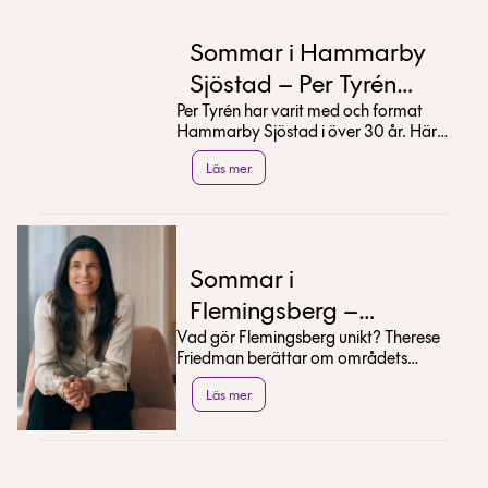
Sommar i Hammarby
Sjöstad – Per Tyrén
Per Tyrén har varit med och format
tipsar
Hammarby Sjöstad i över 30 år. Här
delar han med sig av sina bästa tips
Läs mer
för en sommar...
Sommar i
Flemingsberg –
Vad gör Flemingsberg unikt? Therese
Therese Friedman
Friedman berättar om områdets
tipsar
utveckling och delar med sig av sina
Läs mer
bästa sommartips.