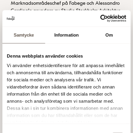
Marknadsområdeschef på Fabege och Alessandro
Cardinale grundare av Studio Stockholm Arkitektur,
om det banbrytande konceptet som gjorde att vi tog
hem priset.
Samtycke
Information
Om
Läs hela nyheten på svd.se
Denna webbplats använder cookies
Vi använder enhetsidentifierare för att anpassa innehållet
och annonserna till användarna, tillhandahålla funktioner
Skapad:
09 april 2024
för sociala medier och analysera vår trafik. Vi
vidarebefordrar även sådana identifierare och annan
information från din enhet till de sociala medier och
Läs även
annons- och analysföretag som vi samarbetar med.
Dessa kan i sin tur kombinera informationen med annan
information som du har tillhandahållit eller som de har
Sommar i Hammarby
samlat in när du har använt deras tjänster.
Sjöstad – Per Tyrén
Samtyckesval