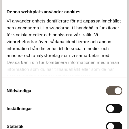
och leveranser till största del hänvisas i garaget
Denna webbplats använder cookies
under mark för att skapa en attraktiv stadsmiljö
ovan mark där fotgängare och cyklister prioriteras.
Vi använder enhetsidentifierare för att anpassa innehållet
och annonserna till användarna, tillhandahålla funktioner
Förra året tilldelades Fabeges projekt Haga Norra
för sociala medier och analysera vår trafik. Vi
Kvarter 1 och Hägern Mindre 7 samma utmärkelse.
vidarebefordrar även sådana identifierare och annan
information från din enhet till de sociala medier och
Lyssna gärna på webbinaret den 30 januari där
annons- och analysföretag som vi samarbetar med.
Fabeges projektchef @‌John McMillen berättar om
Dessa kan i sin tur kombinera informationen med annan
lärdomar och erfarenheter från projektet.
information som du har tillhandahållit eller som de har
samlat in när du har använt deras tjänster.
Läs mer och anmäl dig till webbinaret:
Webbinarium: Lärdomar från kommersiella
Samtyckesval
Nödvändiga
fastighetsprojekt - PQi Utmärkt Projektkvalitet -
Byggherrarna
Inställningar
Skapad:
16 januari 2025
Statistik