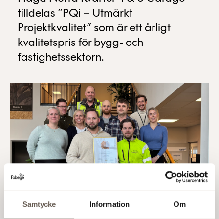
tilldelas ”PQi – Utmärkt
Projektkvalitet” som är ett årligt
kvalitetspris för bygg- och
fastighetssektorn.
Projektet är en del i den fortsatta utvecklingen av
Samtycke
Information
Om
Arenastadens stadskvarter Haga Norra där bilar