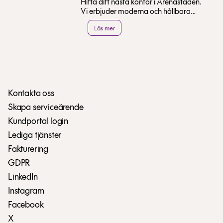
Hitta ditt nästa kontor i Arenastaden.
Vi erbjuder moderna och hållbara
lokaler med bästa service, nära
Läs mer
Westfield Mall o...
Kontakta oss
Skapa serviceärende
Kundportal login
Lediga tjänster
Fakturering
GDPR
LinkedIn
Instagram
Facebook
X