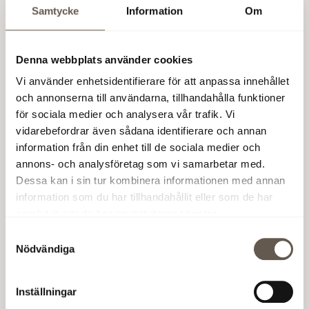
Samtycke
Information
Om
fastighet. Här får de ett kontor i bästa läge i
Arenastaden – en plats som ger både medarbetare
och verksamhet optimala förutsättningar att trivas
Denna webbplats använder cookies
och utvecklas, säger Sofia Ranji, Uthyrningschef
Vi använder enhetsidentifierare för att anpassa innehållet
projekt på Fabege.
och annonserna till användarna, tillhandahålla funktioner
– Med lokalkontor på över 70 orter runt om Sverige
för sociala medier och analysera vår trafik. Vi
och Norge jobbar vi på Granitor aktivt för att bygga
vidarebefordrar även sådana identifierare och annan
en gemensam företagskultur. När vi letade nya
information från din enhet till de sociala medier och
lokaler i Solna var det därför inte bara ett kontor vi
annons- och analysföretag som vi samarbetar med.
sökte, utan en yta som kan fungera som mötesplats.
Dessa kan i sin tur kombinera informationen med annan
På Stjärntorget 1 finns alla förutsättningar för att vi
information som du har tillhandahållit eller som de har
ska kunna skapa just det. Nu ser vi fram emot att
samlat in när du har använt deras tjänster.
välkomna medarbetare, kunder och partners till vår
Samtyckesval
unika plats, säger Roger Wikström, ägare och
Nödvändiga
koncernchef Granitor.
Inställningar
No 1 ligger mitt i Arenastaden, ovanpå Westfield