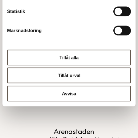
Mall of Scandinavia och strategiskt placerat vid
Solna station för pendeltåg, tvärbana och ett tiotal
Statistik
busslinjer. Stadsdelen har omedelbar närhet till E4
och dessutom nära till Arlanda.
Marknadsföring
Arenastaden är idag hem till flera av Sveriges
största företag. Här blir du granne med Telia, SEB,
ICA, Siemens, Svea Bank, Adidas och TietoEvry för
Tillåt alla
att bara nämna några.
Tillåt urval
Senast uppdaterad:
02 juli 2025
Avvisa
Läs även
Arenastaden