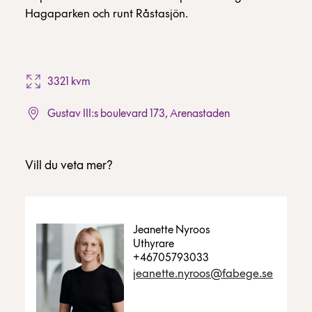
Hagaparken och runt Råstasjön.
3321 kvm
Gustav III:s boulevard 173, Arenastaden
Vill du veta mer?
Jeanette Nyroos
Uthyrare
+46705793033
jeanette.nyroos@fabege.se