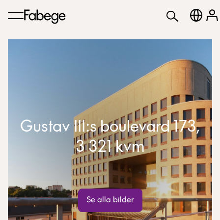
Gustav III:s boulevard 173,
3 321 kvm
Se alla bilder