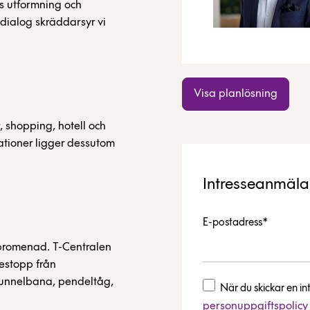
ns utformning och
dialog skräddarsyr vi
Visa planlösning
, shopping, hotell och
ationer ligger dessutom
Intresseanmäl
E-postadress*
romenad. T-Centralen
anestopp från
tunnelbana, pendeltåg,
När du skickar en 
personuppgiftspolicy