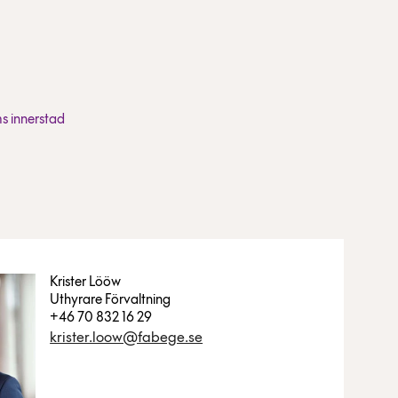
s innerstad
Krister Lööw
Uthyrare Förvaltning
+46 70 832 16 29
krister.loow@fabege.se