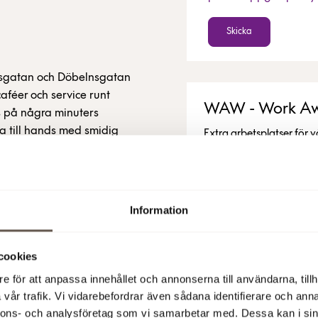
Skicka
nsgatan och Döbelnsgatan
aféer och service runt
WAW - Work Aw
s på några minuters
a till hands med smidig
Extra arbetsplatser för 
Läs mer
Alla bilder
Information
cookies
e för att anpassa innehållet och annonserna till användarna, tillh
vår trafik. Vi vidarebefordrar även sådana identifierare och anna
nnons- och analysföretag som vi samarbetar med. Dessa kan i sin