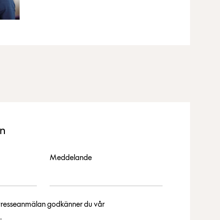
an
Meddelande
intresseanmälan godkänner du vår
.