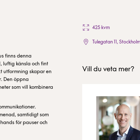
425 kvm
Tulegatan 11, Stockholm
us finns denna
luftig känsla och fint
Vill du veta mer?
t utformning skapar en
är. Den öppna
heter som vill kombinera
kommunikationer.
menad, samtidigt som
 hands för pauser och