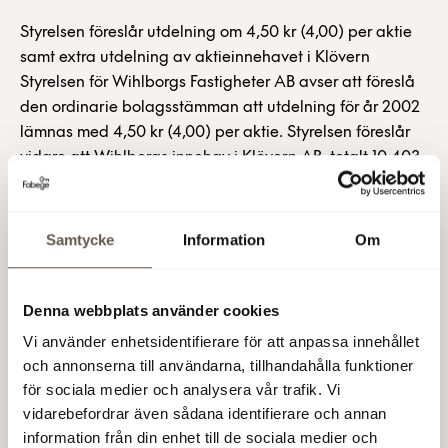
Styrelsen föreslår utdelning om 4,50 kr (4,00) per aktie
samt extra utdelning av aktieinnehavet i Klövern
Styrelsen för Wihlborgs Fastigheter AB avser att föreslå
den ordinarie bolagsstämman att utdelning för år 2002
lämnas med 4,50 kr (4,00) per aktie. Styrelsen föreslår
vidare att Wihlborgs innehav i Klövern AB, totalt 10 403
968 B-aktier, delas ut till aktieägarna, varvid sex
Wihlborgsaktier föreslås berättiga till en B-aktie i
Klövern. Den samlade utdelningen uppgår därmed till
Samtycke
Information
Om
ca 6,50 kr (4,00) per aktie, varav utdelningen av Klövern
ca 2 kr. Ytterligare information om transaktionen kommer
att lämnas i samband med bokslutskommunikén.
Denna webbplats använder cookies
Wihlborgs Fastigheter AB (publ) Styrelsen Wihlborgs
Vi använder enhetsidentifierare för att anpassa innehållet
Fastigheter AB (publ) är ett av Sveriges största
och annonserna till användarna, tillhandahålla funktioner
fastighetsbolag med fastigheter till ett bokfört värde av
för sociala medier och analysera vår trafik. Vi
20,5 miljarder kronor. Fastighetsbeståndet, som är
vidarebefordrar även sådana identifierare och annan
koncentrerat till Stockholms- och Öresundsregionerna,
information från din enhet till de sociala medier och