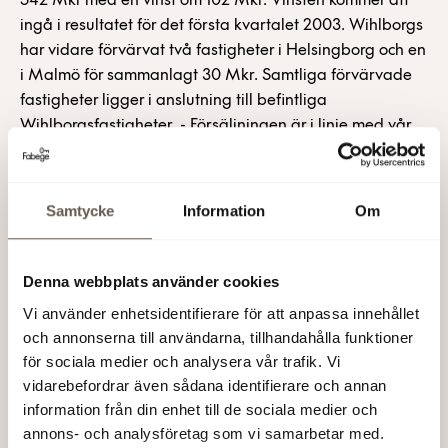
542 Mkr med en vinst om 102 Mkr. Vinsten kommer att
ingå i resultatet för det första kvartalet 2003. Wihlborgs
har vidare förvärvat två fastigheter i Helsingborg och en
i Malmö för sammanlagt 30 Mkr. Samtliga förvärvade
fastigheter ligger i anslutning till befintliga
Wihlborgsfastigheter. - Försäljningen är i linje med vår
strategi att realisera upparbetade värden i
färdigförädlade fastigheter. Vi kommer att fortsätta att
utveckla och förädla fastigheter i Danmark, säger Erik
Samtycke
Information
Om
Paulsson, VD, Wihlborgs Fastigheter. Wihlborgs
Fastigheter AB (publ) För ytterligare information: Erik
Paulsson, VD, tel 08-555 148 18, 0733-87 18 18 Olle
Denna webbplats använder cookies
Knaust, vVD, tel 08-555 148 10, 0733-87 18 10 Mats Berg,
Vi använder enhetsidentifierare för att anpassa innehållet
informationschef, tel 08-555 148 20, 0733-87 18 20
och annonserna till användarna, tillhandahålla funktioner
Avyttrade fastigheter Fastighet Kommun Region
för sociala medier och analysera vår trafik. Vi
Kategori Yta Östbanegade 117-133 Köpenhamn Öresund
vidarebefordrar även sådana identifierare och annan
Kontor 28 954 Bybjergvej 5 Helsingör Öresund Ind/lager
information från din enhet till de sociala medier och
7 672 Bybjergvej 13 Helsingör Öresund Ind/lager 1 256
annons- och analysföretag som vi samarbetar med.