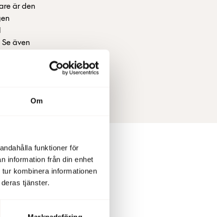
are är den
gen
l
 Se även
ion: Åsvor
Om
andahålla funktioner för
n information från din enhet
 tur kombinera informationen
deras tjänster.
Marknadsföring