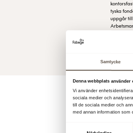
kontorsfas
tyska fon
uppgår till
Arbetsmar
pressmedde
Brynnel, I
9 dec 2004
Samtycke
Denna webbplats använder 
Vi använder enhetsidentifierar
För y
sociala medier och analysera 
till de sociala medier och a
med annan information som du 
Ladda ner 
Samtyckesval
Nödvändiga