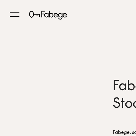
Fab
Sto
Fabege, so