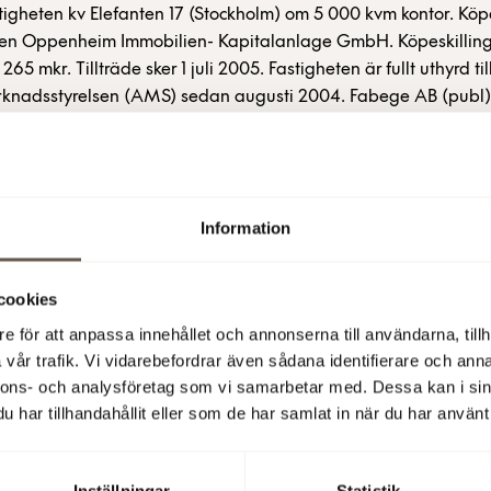
tigheten kv Elefanten 17 (Stockholm) om 5 000 kvm kontor. Köp
den Oppenheim Immobilien- Kapitalanlage GmbH. Köpeskillin
 265 mkr. Tillträde sker 1 juli 2005. Fastigheten är fullt uthyrd til
knadsstyrelsen (AMS) sedan augusti 2004. Fabege AB (publ)
lande från Wihlborgs Fastigheter AB. För ytterligare informat
nformationschef Fabege, tel 08-769 30 20 (070-600 73 21)
 10:43
Information
cookies
e för att anpassa innehållet och annonserna till användarna, tillh
tterligare information
vår trafik. Vi vidarebefordrar även sådana identifierare och anna
nnons- och analysföretag som vi samarbetar med. Dessa kan i sin
har tillhandahållit eller som de har samlat in när du har använt 
pressmeddelandet (PDF)
Inställningar
Statistik