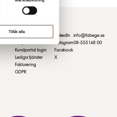
Tillåt alla
Kontakta oss
LinkedIn
info@fabege.se
Skapa serviceärende
Instagram
08-555 148 00
Kundportal login
Facebook
Lediga tjänster
X
Fakturering
GDPR