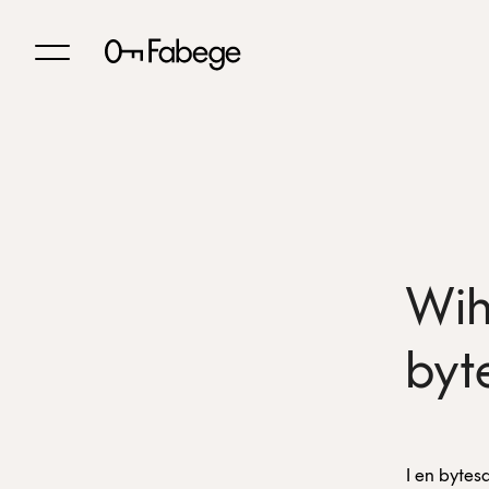
Wih
byt
I en bytes