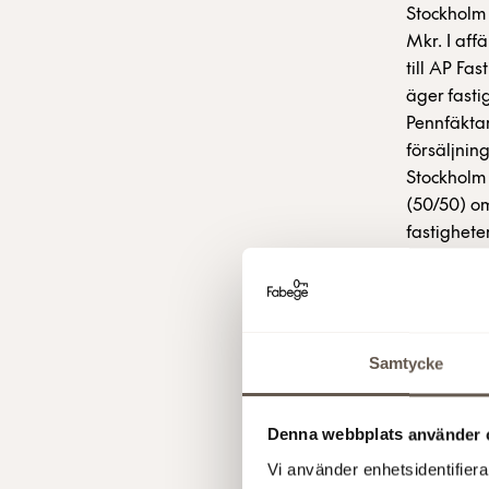
Stockholm 
Mkr. I aff
till AP Fa
äger fasti
Pennfäkta
försäljnin
Stockholm 
(50/50) om
fastighete
760 kvm h
utgör Huv
Genom affä
Kungsgatan
Samtycke
Wihlborgs 
Erik Pauls
10, 0733-8
Denna webbplats använder 
Vi använder enhetsidentifierar
2 maj 2005