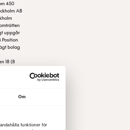
 om 450
tockholm AB
ckholm
tomträtten
gt uppgår
 Position
mägt bolag
en 18 (8
 kvm som
635 Mkr. –
ng
on, VD
Om
formation:
08-555 148
7 18 20
andahålla funktioner för