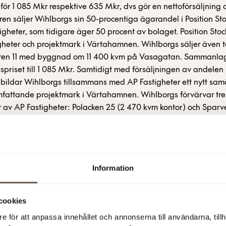
för 1 085 Mkr respektive 635 Mkr, dvs gör en nettoförsäljning
ären säljer Wihlborgs sin 50-procentiga ägarandel i Position S
stigheter, som tidigare äger 50 procent av bolaget. Position Sto
gheter och projektmark i Värtahamnen. Wihlborgs säljer även 
ren 11 med byggnad om 11 400 kvm på Vasagatan. Sammanla
gspriset till 1 085 Mkr. Samtidigt med försäljningen av andelen i
bildar Wihlborgs tillsammans med AP Fastigheter ett nytt sa
fattande projektmark i Värtahamnen. Wihlborgs förvärvar tre
r av AP Fastigheter: Polacken 25 (2 470 kvm kontor) och Sparv
otell och kontor), båda på Kungsgatan, samt Rovan 1 (17 000
udsta Centrum). Det sammanlagda förvärvspriset uppgår till 
ren med AP Fastigheter stärker vi vår närvaro ytterligare kri
 där vi redan tidigare är starkt etablerade, säger Erik Paulss
Information
Fastigheter. Wihlborgs Fastigheter AB (publ) För ytterligare in
son, VD, tel 08-555 148 18, 0733-87 18 18 Olle Knaust, vVD, tel 
7 18 10 Mats Berg, informationschef, tel 08-555 148 20, 0733-8
cookies
e för att anpassa innehållet och annonserna till användarna, tillh
 14:00