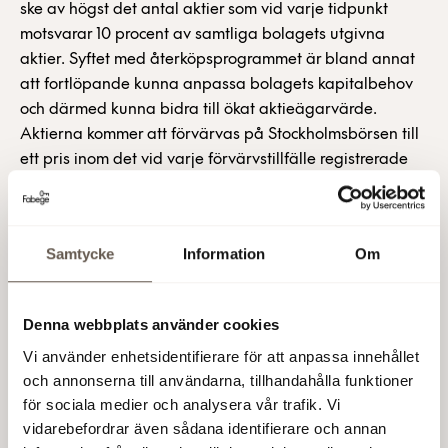
ske av högst det antal aktier som vid varje tidpunkt
motsvarar 10 procent av samtliga bolagets utgivna
aktier. Syftet med återköpsprogrammet är bland annat
att fortlöpande kunna anpassa bolagets kapitalbehov
och därmed kunna bidra till ökat aktieägarvärde.
Aktierna kommer att förvärvas på Stockholmsbörsen till
ett pris inom det vid varje förvärvstillfälle registrerade
kursintervallet. Fabege äger 1 701 900 egna aktier före
återköpsprogrammets start.
Samtycke
Information
Om
Fabege AB (publ)
Denna webbplats använder cookies
För ytterligare information, vänligen kontakta:
Vi använder enhetsidentifierare för att anpassa innehållet
Christian Hermelin, VD, tel 08-555 148 25, 0733-87 18 25
och annonserna till användarna, tillhandahålla funktioner
Åsa Bergström, ekonomi- och finanschef, tel 08-555 148
för sociala medier och analysera vår trafik. Vi
29, 070-666 13 80
vidarebefordrar även sådana identifierare och annan
Mats Berg, informationschef, tel 08-555 148 20, 0733-87