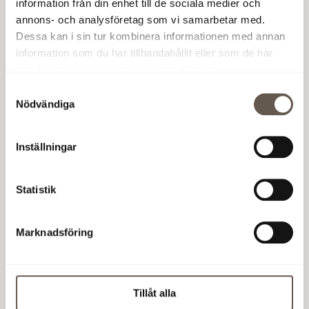
information från din enhet till de sociala medier och
18 20
annons- och analysföretag som vi samarbetar med.
Dessa kan i sin tur kombinera informationen med annan
information som du har tillhandahållit eller som de har
samlat in när du har använt deras tjänster.
Samtyckesval
Nödvändiga
Inställningar
Denna information är sådan som Fabege AB (publ) kan
vara skyldigt att offentliggöra enligt lagen om
Statistik
värdepappersmarknaden och/eller lag om handel med
finansiella instrument. Informationen lämnades för
offentliggörande kl 11.10 den 15 maj 2008.
Marknadsföring
15 maj 2008 11:12
Tillåt alla