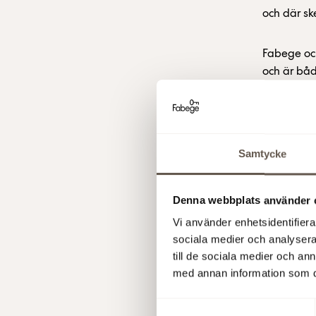
och där sk
Fabege och
och är bå
av en ny s
en unik ko
Fabege AB
Samtycke
För ytterl
Denna webbplats använder 
Vi använder enhetsidentifierar
Malin Wahl
sociala medier och analysera 
till de sociala medier och a
Annette K
med annan information som du 
Samtyckesval
Denna info