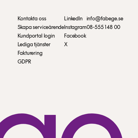
Kontakta oss
LinkedIn
info@fabege.se
Skapa serviceärende
Instagram
08-555 148 00
Kundportal login
Facebook
Lediga tjänster
X
Fakturering
GDPR