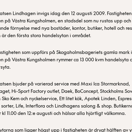
tsen Lindhagen invigs idag den 12 augusti 2009. Fastigheten 
n på Västra Kungsholmen, en stadsdel som nu rustas upp oc
nde förnyelse med nya bostäder, kontor, butiker, hotell och re
är den första stora handelsytan i området.
astigheten som uppförs på Skogaholmsbageriets gamla mark i
n på Västra Kungsholmen rymmer ca 13 000 kvm handelsyta o
syta.
atsen bjuder på varierad service med Maxi Ica Stormarknad,
get, Hi-Sport Factory outlet, Daek, BoConcept, Stockholms So
Sko Kem och nyckelservice, Ett litet kök, Apotek Linden, Espre
sorter, Life, Interflora och Lindhagens salong & shop. Butikern
 kl 11.00 den 12:e augusti och hälsar alla hjärtligt välkomna.
ytorna som ligger högst upp i fastigheten är drygt hälften av 