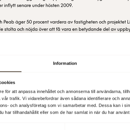
er inflytt senare under hösten 2009.
 Peab äger 50 procent vardera av fastigheten och projektet 
de stolta och nöjda över att få vara en betydande del av up
tadsdel, samt att vara med och utveckla närområdet och erbju
ntorsmiljö med ett utmärkt läge och service.
 (publ)
Information
igare information, vänligen kontakta:
cookies
e för att anpassa innehållet och annonserna till användarna, tillh
berg, projektledare 08-555 148 31, 0733-87 18 31
vår trafik. Vi vidarebefordrar även sådana identifierare och anna
nnons- och analysföretag som vi samarbetar med. Dessa kan i sin
aunitz, kommunikationschef, 08-555 148 20, 0708-390 337
har tillhandahållit eller som de har samlat in när du har använt 
rmation är sådan som Fabege AB (publ) kan vara skyldigt att