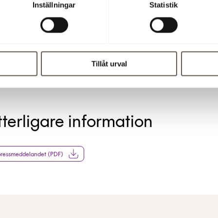
Inställningar
Statistik
göra enligt lagen om värdepappersmarknaden och/eller lag om
iella instrument. Informationen lämnades för offentliggörande
i 2009.
9 11:08
Tillåt urval
tterligare information
pressmeddelandet (PDF)