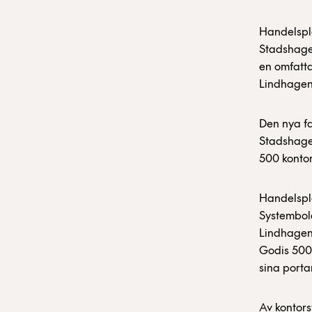
Handelspla
Stadshage
en omfatta
Lindhagen 
Den nya f
Stadshage
500 kontor
Handelspl
Systembola
Lindhagen 
Godis 500 
sina portar
Av kontors