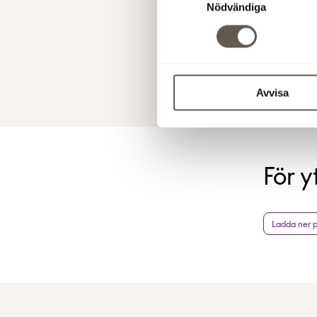
Nödvändiga
offentlig
med finans
den 25 jun
12 aug 200
Avvisa
För y
Ladda ner 