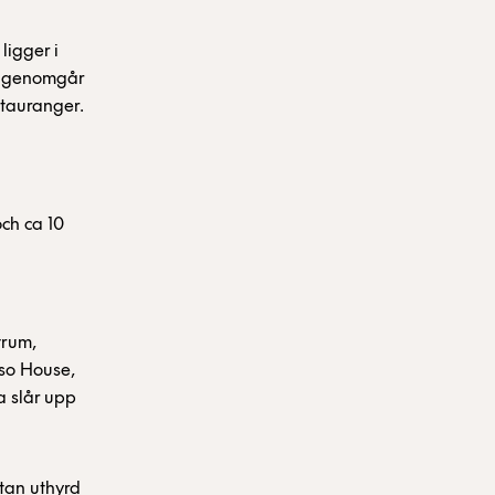
ligger i
h genomgår
stauranger.
ch ca 10
vrum,
sso House,
a slår upp
ytan uthyrd