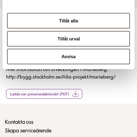
Tillåt alla
För ytterligare information
Tillåt urval
Urban Sjölund, uthyrningsschef Fabege, tel 08-555 148
50 alt 073-387 18 50
Avvisa
Mer information om utvecklingen i Marieberg:
http://bygg.stockholm.se/Alla-projekt/marieberg/
Ladda ner pressmeddelandet (PDF)
Kontakta oss
Skapa serviceärende