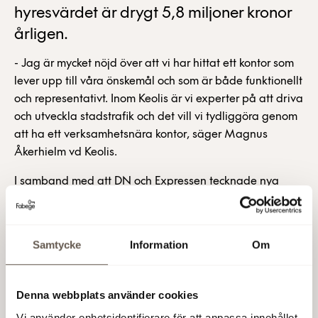
hyresvärdet är drygt 5,8 miljoner kronor
årligen.
- Jag är mycket nöjd över att vi har hittat ett kontor som
lever upp till våra önskemål och som är både funktionellt
och representativt. Inom Keolis är vi experter på att driva
och utveckla stadstrafik och det vill vi tydliggöra genom
att ha ett verksamhetsnära kontor, säger Magnus
Åkerhielm vd Keolis.
I samband med att DN och Expressen tecknade nya
långsiktiga avtal under föregående år, så friställdes
samtidigt större ytor. För första gången på väldigt länge
har Fabege nu möjlighet att erbjuda större
Samtycke
Information
Om
sammanhängande lokaler i fastigheten.
- Vi är väldigt glada att välkomna Keolis till Marieberg.
Denna webbplats använder cookies
Intresset för DN-huset är stort och Keolis är det första
nya företaget vi tecknar hyresavtal med. Det är en
Vi använder enhetsidentifierare för att anpassa innehållet