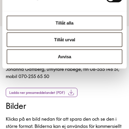
21 jun 2017 07:50
Tillåt alla
Tillåt urval
För ytterligare information
Klaus Hansen Vikström, vVD och chef affärsutveckling,
Avvisa
tel 08-555 148 74, 070-239 34 81
Johanna Gattberg, uthyrare Fabege, tfn 08-555 148 51,
mobil 070-255 65 50
Ladda ner pressmeddelandet (PDF)
Bilder
Klicka på en bild nedan för att spara den och se den i
större format. Bilderna kan ej användas för kommersiellt