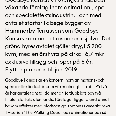
Goodbye Kansas är Sveriges snabbast
växande företag inom animation-, spel-
och specialeffektsindustrin. I och med
avtalet startar Fabege bygget av
Hammarby Terrassen som Goodbye
Kansas kommer att disponera själva. Det
gröna hyresavtalet gäller drygt 5 200
kvm, med en årshyra på cirka 16,7 mkr
exklusive tillägg och löper på 8 år.
Flytten planeras till juni 2019.
Goodbye Kansas är en koncern inom animations- och
specialeffektindustrin som växer otroligt snabbt. På två
år har antalet anställda mer än fördubblats och två
filialer startats utomlands. Företaget ligger bland annat
bakom effekter med blodtörstiga zombies i amerikanska
TV-serien ”The Walking Dead” och animationer och så