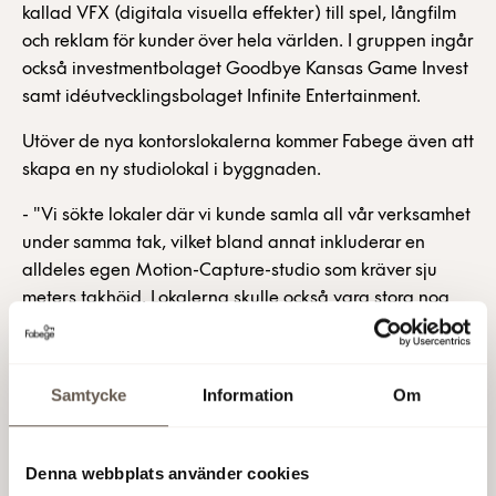
kallad VFX (digitala visuella effekter) till spel, långfilm
och reklam för kunder över hela världen. I gruppen ingår
också investmentbolaget Goodbye Kansas Game Invest
samt idéutvecklingsbolaget Infinite Entertainment.
Utöver de nya kontorslokalerna kommer Fabege även att
skapa en ny studiolokal i byggnaden.
- "Vi sökte lokaler där vi kunde samla all vår verksamhet
under samma tak, vilket bland annat inkluderar en
alldeles egen Motion-Capture-studio som kräver sju
meters takhöjd. Lokalerna skulle också vara stora nog
att härbärgera hundratals digitala experter/artister i
inspirerande arbetsmiljöer - samtidigt som vi ville ha
fortsatt närkontakt med Södermalms alla
Samtycke
Information
Om
dataspelsföretag. Kopparhuset i Hammarby Sjöstad är
en perfekt plats och byggnad där vi kan fortsätta
utveckla vår verksamhet", berättar Peter Levin, CEO och
Denna webbplats använder cookies
Co-founder på Goodbye Kansas.