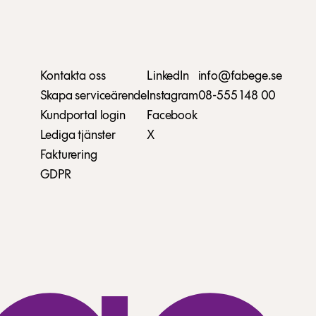
Kontakta oss
LinkedIn
info@fabege.se
Skapa serviceärende
Instagram
08-555 148 00
Kundportal login
Facebook
Lediga tjänster
X
Fakturering
GDPR