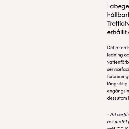
Fabege 
hållbar
Trettio
erhållit
Det är en 
ledning oc
vattenförbr
servicefac
föroreninga
långsiktig
engångsins
dessutom l
- Att cert
resultatet