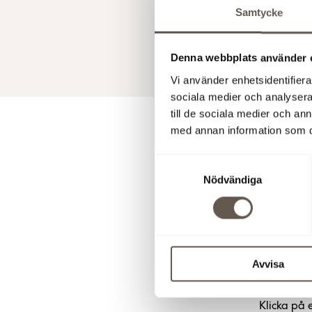
Samtycke
stor glädj
27 nov 201
Denna webbplats använder 
Vi använder enhetsidentifierar
sociala medier och analysera 
till de sociala medier och a
med annan information som du 
För y
Samtyckesval
Nödvändiga
Mia Häggst
Ladda ner 
Avvisa
Bilde
Klicka på 