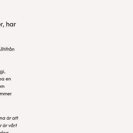
r, har
lltifrån
gi,
apa en
 om
kommer
na är att
r är vårt