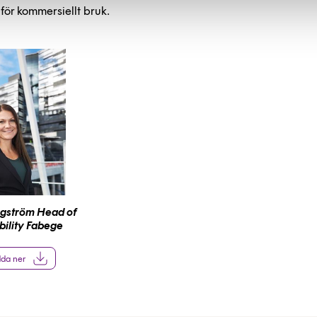
ör kommersiellt bruk.
gström Head of
bility Fabege
da ner