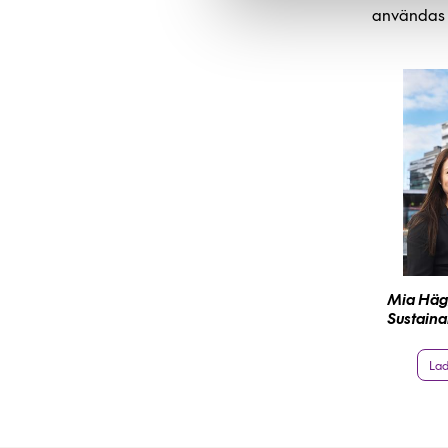
användas f
Mia Häg
Sustaina
Lad