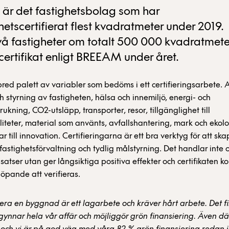
är det fastighetsbolag som har
hetscertifierat flest kvadratmeter under 2019.
två fastigheter om totalt 500 000 kvadratmete
 certifikat enligt BREEAM under året.
bred palett av variabler som bedöms i ett certifieringsarbete. A
h styrning av fastigheten, hälsa och innemiljö, energi- och
ukning, CO2-utsläpp, transporter, resor, tillgänglighet till
iliteter, material som använts, avfallshantering, mark och ekolo
r till innovation. Certifieringarna är ett bra verktyg för att sk
 fastighetsförvaltning och tydlig målstyrning. Det handlar inte
atser utan ger långsiktiga positiva effekter och certifikaten 
öpande att verifieras.
ifiera en byggnad är ett lagarbete och kräver hårt arbete. Det fi
 gynnar hela vår affär och möjliggör grön finansiering. Även dä