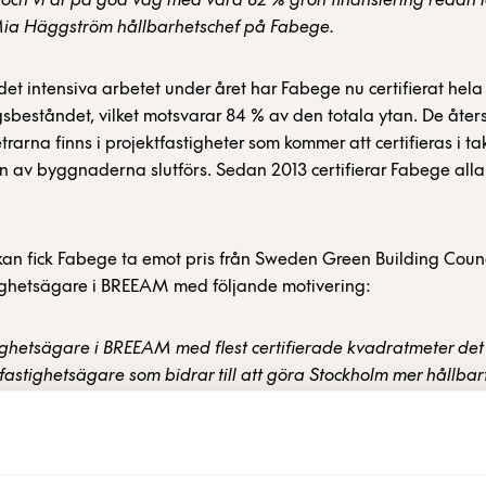
och vi är på god väg med våra 82 % grön finansiering redan 
Mia Häggström hållbarhetschef på Fabege.
det intensiva arbetet under året har Fabege nu certifierat hela
gsbeståndet, vilket motsvarar 84 % av den totala ytan. De åte
rarna finns i projektfastigheter som kommer att certifieras i ta
n av byggnaderna slutförs. Sedan 2013 certifierar Fabege all
ckan fick Fabege ta emot pris från Sweden Green Building Counc
ighetsägare i BREEAM med följande motivering:
ighetsägare i BREEAM med flest certifierade kvadratmeter de
 fastighetsägare som bidrar till att göra Stockholm mer hållbart
ägaren har utmärkt sig genom att BREEAM-certifiera HELA sit
ntliga byggnader som nyproduktion, och kommer under året att
ifierat förvaltningsbestånd. Företaget har engagerat sig i SG
många olika sätt, och har varit betydelsefulla för systemet. 