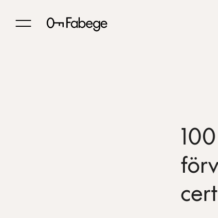
100
för
cer