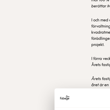
mål 100 % 
berättar 
I och med 
förvaltnin
kvadratmet
förädlinge
projekt.
I förra ve
Årets fast
Årets fast
året är en
Fastighets
såväl befi
100 % cert
BREEAM på 