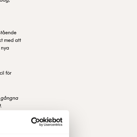
idag,
rstående
kt med att
a nya
il för
t gångna
.
t bestånd,
 ha ett
BC och
Det är med