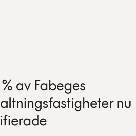
 % av Fabeges
valtningsfastigheter nu
tifierade