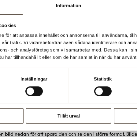
Information
e vi presenterar årets fastighetsägare – Fabege.
9 07:50
cookies
e för att anpassa innehållet och annonserna till användarna, tillh
vår trafik. Vi vidarebefordrar även sådana identifierare och anna
nnons- och analysföretag som vi samarbetar med. Dessa kan i sin
har tillhandahållit eller som de har samlat in när du har använt 
tterligare information
Inställningar
Statistik
röm, Hållbarhetschef, telefon 08-555 148 54 eller 073-387 1
pressmeddelandet (PDF)
Tillåt urval
r
en bild nedan för att spara den och se den i större format. Bild