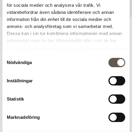
för sociala medier och analysera vår trafik. Vi
vidarebefordrar även sådana identifierare och annan
information från din enhet till de sociala medier och
annons- och analysföretag som vi samarbetar med.
För ytterligare information
Dessa kan i sin tur kombinera informationen med annan
information som du har tillhandahållit eller som de har
Åsa Bergström, vVD och Ekonomi- och finanschef, tel 08-
samlat in när du har använt deras tjänster.
555 148 29,
asa.bergstrom@fabege.se
Samtyckesval
Nödvändiga
Ladda ner pressmeddelandet (PDF)
Inställningar
Bilder
Klicka på en bild nedan för att spara den och se den i
Statistik
större format. Bilderna kan ej användas för kommersiellt
bruk.
Marknadsföring