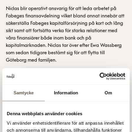
Niclas blir operativt ansvarig för att leda arbetet på
Fabeges finansavdelning vilket bland annat innebär att
säkerställa Fabeges kapitalförsörjning på kort och lång
sikt samt att fortsätta verka för starka relationer med
våra finansiärer både inom bank och på
kapitalmarknaden. Niclas tar över efter Ewa Wassberg
som sedan tidigare bestämt sig för att flytta till
Göteborg med familjen.
– Niclas har en lång och gedigen erfarenhet av
liknande verksamhet från bland annat Nordea och
Scania. Vi ser fram emot att välkomna Niclas till Fabege
Samtycke
Information
Om
med start i slutet av augusti, kommenterar Åsa
Bergström, ekonomi- och finanschef på Fabege.
Denna webbplats använder cookies
Fabege AB (publ)
Vi använder enhetsidentifierare för att anpassa innehållet
och annonserna till användarna, tillhandahålla funktioner
15 jun 2022 13:30