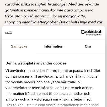
vår fantastiska fastighet Textiltorget. Med den levande
gatumiljön kommer människor inte bara att passera
förbi, utan också stanna till för en morgonkaffe,
shopping eller fika efter jobbet. Det är helt i linje med vår
vision om att levandegöra området vid Virkesvägen,
säger Linus Tillander, uthyrare på Fabege.
Fabege har genomgående varit måna om gestaltningen
Samtycke
Information
Om
och bevarandet av detaljerna, samtidigt som
byggnaden utvecklas för att möta hyresgästernas
behov. Tillsammans med Tengbom Arkitekter skapas en
Denna webbplats använder cookies
unik karaktär som berikar hela det kreativa klustret i
Vi använder enhetsidentifierare för att anpassa innehållet
Hammarby Sjöstad.
och annonserna till användarna, tillhandahålla funktioner
för sociala medier och analysera vår trafik. Vi
-
Vi är mycket glada över att kunna meddela att vi flyttar
vidarebefordrar även sådana identifierare och annan
till nya lokaler och att vi stannar i Hammarby Sjöstad.
information från din enhet till de sociala medier och
Fabege är ett företag som delar våra värderingar kring
annons- och analysföretag som vi samarbetar med.
teknik, hållbarhet och samhällsnytta, vilket gör
Dessa kan i sin tur kombinera informationen med annan