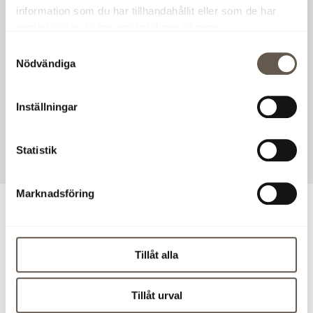
samarbetet extra betydelsefullt för oss. Att vi dessutom
information som du har tillhandahållit eller som de har
får möjligheten att fortsätta vara verksamma i det
samlat in när du har använt deras tjänster.
område där vi redan trivs så bra är något vi värderar
Samtyckesval
högt,
säger Erik Bolander, VD på Bengt Dahlgren
Nödvändiga
Stockholm AB.
Fabege AB (publ)
Inställningar
5 feb 2024 10:00
Statistik
Marknadsföring
För ytterligare information
Johanna Andersson, Uthyrningschef Förvaltning, tel
Tillåt alla
070-819 81 34,
johanna.andersson@fabege.se
Tillåt urval
Ladda ner pressmeddelandet (PDF)