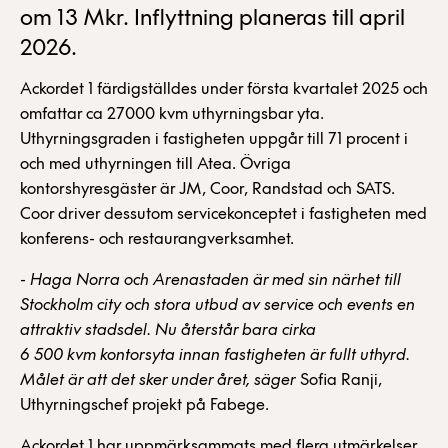
om 13 Mkr. Inflyttning planeras till april
2026.
Ackordet 1 färdigställdes under första kvartalet 2025 och
omfattar ca 27000 kvm uthyrningsbar yta.
Uthyrningsgraden i fastigheten uppgår till 71 procent i
och med uthyrningen till Atea. Övriga
kontorshyresgäster är JM, Coor, Randstad och SATS.
Coor driver dessutom servicekonceptet i fastigheten med
konferens- och restaurangverksamhet.
-
Haga Norra och Arenastaden är med sin närhet till
Stockholm city och stora utbud av service och events en
attraktiv stadsdel. Nu återstår bara cirka
6 500 kvm kontorsyta innan fastigheten är fullt uthyrd.
Målet är att det sker under året, säger
Sofia Ranji,
Uthyrningschef projekt på Fabege.
Ackordet 1 har uppmärksammats med flera utmärkelser