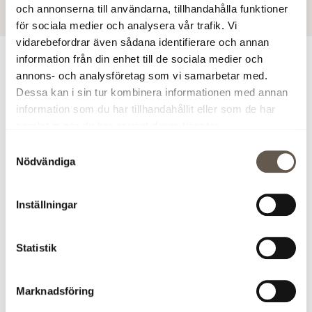
och annonserna till användarna, tillhandahålla funktioner
för sociala medier och analysera vår trafik. Vi
vidarebefordrar även sådana identifierare och annan
information från din enhet till de sociala medier och
För ytterligare information
annons- och analysföretag som vi samarbetar med.
Dessa kan i sin tur kombinera informationen med annan
Sofia Ranji, Uthyrningschef projekt, tel. 073-387 18 73,
information som du har tillhandahållit eller som de har
sofia.ranji@fabege.se
samlat in när du har använt deras tjänster.
Johan Zachrisson, Affärsutvecklingschef, tel 076-720 34
Samtyckesval
19,
johan.zachrisson@fabege.se
Nödvändiga
Ladda ner pressmeddelandet (PDF)
Inställningar
Bilder
Statistik
Klicka på en bild nedan för att spara den och se den i
större format. Bilderna kan ej användas för kommersiellt
Marknadsföring
bruk.