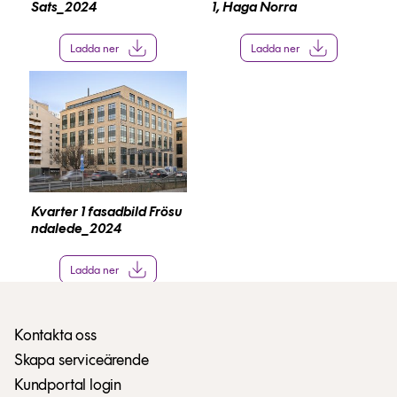
Sats_2024
1, Haga Norra
Ladda ner
Ladda ner
Kvarter 1 fasadbild Frösu
ndalede_2024
Ladda ner
Kontakta oss
Skapa serviceärende
Kundportal login