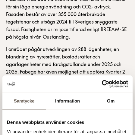
för sin låga energianvändning och CO2- avtryck.
Fasaden består av över 355 000 återbrukade
tegelstenar och utsågs 2024 till Sveriges snyggaste
fasad. Fastigheten är miljöcertifierad enligt BREEAM-SE
på högsta nivån Oustanding.
I området pågår utvecklingen av 288 lägenheter, en
blandning av hyresrätter, bostadsrätter och
ägarlägenheter med färdigställande under 2025 och
2026. Fabege har även möjlighet att uppföra Kvarter 2
om 20 000 kvm kontor samt ytterligare 300 bostäder i
Haga Norra. Solna Station ligger inom fyra minuters
gångpromenad med tvärbana, pendeltåg och bussar,
Samtycke
Information
Om
och under 2028 öppnar nya tunnelbanan i Arenastaden.
Fabege AB (publ)
Denna webbplats använder cookies
Vi använder enhetsidentifierare för att anpassa innehållet
19 mar 2025 09:22