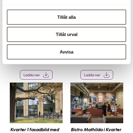
Tillåt alla
Tillåt urval
Avvisa
Kvarter 1 fasadbild från F
2024 Kvarter 1, Haga No
rösundaleden_2024
rra_ljusgården
Ladda ner
Ladda ner
Kvarter 1 fasadbild med
Bistro Mathilda i Kvarter