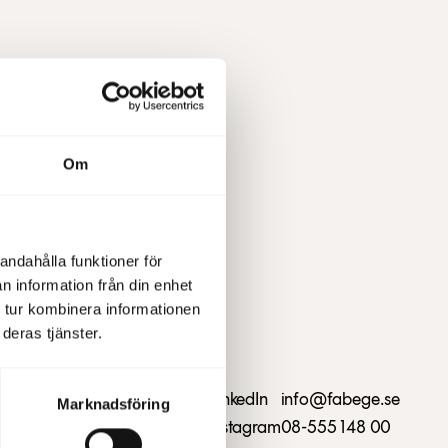
Om
are firas
andahålla funktioner för
n information från din enhet
 tur kombinera informationen
deras tjänster.
Kontakta oss
LinkedIn
info@fabege.se
Marknadsföring
Skapa serviceärende
Instagram
08-555 148 00