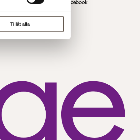
Kundportal login
Facebook
Lediga tjänster
X
Fakturering
Tillåt alla
GDPR