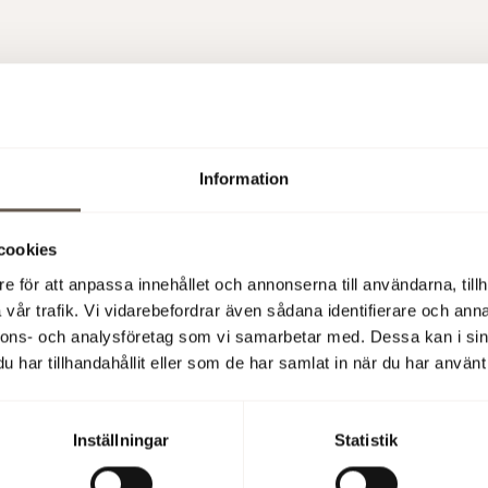
k
r ditt deltagande!
Information
rna – om du blir en av vinnarna hör vi av oss till dig. Alla vinn
å scenen i slutet av eventet!
cookies
e för att anpassa innehållet och annonserna till användarna, tillh
 8 september 2025
vår trafik. Vi vidarebefordrar även sådana identifierare och anna
nnons- och analysföretag som vi samarbetar med. Dessa kan i sin
har tillhandahållit eller som de har samlat in när du har använt 
Inställningar
Statistik