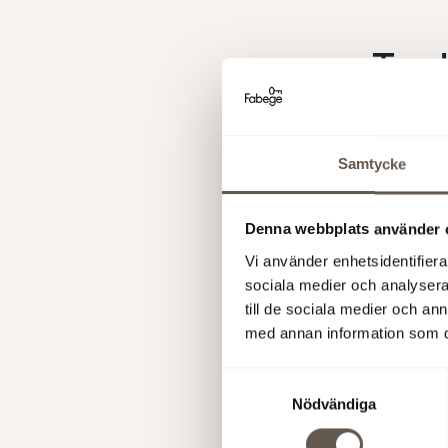
Tac
Tack fö
Samtycke
Håll tumma
dessutom p
Denna webbplats använder 
Vi använder enhetsidentifierar
Publicerad
sociala medier och analysera 
till de sociala medier och a
med annan information som du 
Samtyckesval
Nödvändiga