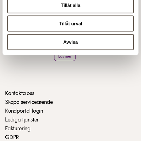
en internationell stjärna.
Tillåt alla
Tillåt urval
Regulator 2024
Inspirationsdagen Regulator! En
Avvisa
mötesplats där vi samlar aktörer
från olika branscher i samhället för
Läs mer
att spåna, drömma och samverka
kring framtidens Flemingsberg.
Kontakta oss
Skapa serviceärende
Kundportal login
Lediga tjänster
Fakturering
GDPR