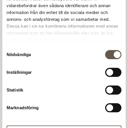
vidarebefordrar även sådana identifierare och annan
När:
14 november 2025
information från din enhet till de sociala medier och
Var:
Restaurang Billmans, Elektronvägen 4 i
annons- och analysföretag som vi samarbetar med.
Flemingsberg
Dessa kan i sin tur kombinera informationen med annan
information som du har tillhandahållit eller som de har
Ändrad 17 november 2025
samlat in när du har använt deras tjänster.
Samtyckesval
Nödvändiga
Läs mer
Inställningar
Statistik
Flemingsberg
Flemingsberg är ett av Sveriges
Marknadsföring
största utvecklingsprojekt och även
ett av de viktigaste. Flemingsberg
Läs mer
utvecklas från en regional kärna, till