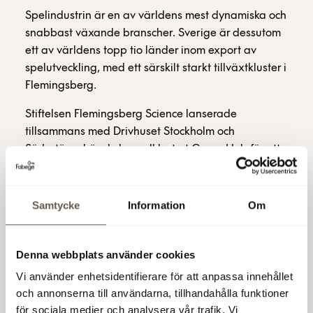
Spelindustrin är en av världens mest dynamiska och
snabbast växande branscher. Sverige är dessutom
ett av världens topp tio länder inom export av
spelutveckling, med ett särskilt starkt tillväxtkluster i
Flemingsberg.
Stiftelsen Flemingsberg Science lanserade
tillsammans med Drivhuset Stockholm och
Södertörns högskola spelklustret Game Hub för att
stärka Flemingsbergs position som centrum för
spelutveckling. Under detta Flemingsberg Talks fick
gästerna möta några av de drivande aktörerna
Samtycke
Information
Om
bakom satsningen samt lära sig mer om bredden
inom spelutveckling och hur den växer in i nya
sektorer och branscher.
Denna webbplats använder cookies
Vi använder enhetsidentifierare för att anpassa innehållet
Talarna för ämnet var: Jacques Diringer, Arivan
och annonserna till användarna, tillhandahålla funktioner
Tutal och Lars Klintwall.
för sociala medier och analysera vår trafik. Vi