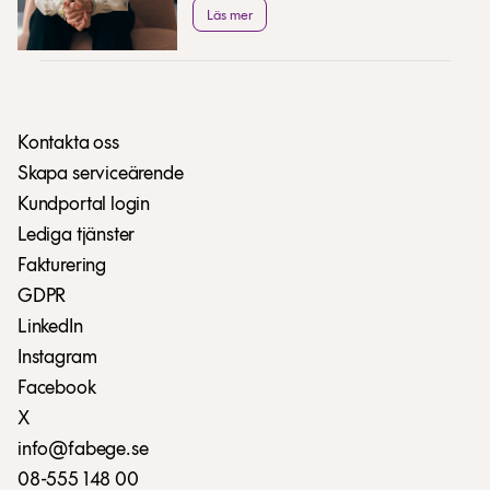
utveckling och delar med sig av sina
Läs mer
bästa sommartips.
Kontakta oss
Skapa serviceärende
Kundportal login
Lediga tjänster
Fakturering
GDPR
LinkedIn
Instagram
Facebook
X
info@fabege.se
08-555 148 00