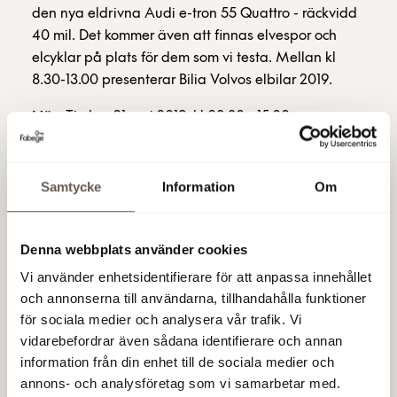
den nya eldrivna Audi e-tron 55 Quattro - räckvidd
40 mil. Det kommer även att finnas elvespor och
elcyklar på plats för dem som vi testa. Mellan kl
8.30-13.00 presenterar Bilia Volvos elbilar 2019.
När:
Tisdag 21 maj 2019, kl 08.30 - 15.00
Plats:
På Målbron framför SEB vid Mall of
Scandinavia i Arenastaden
Samtycke
Information
Om
Varmt välkomna!
Denna webbplats använder cookies
Vi använder enhetsidentifierare för att anpassa innehållet
Arenastaden går i bräschen
och annonserna till användarna, tillhandahålla funktioner
för sociala medier och analysera vår trafik. Vi
för hållbart resande
vidarebefordrar även sådana identifierare och annan
information från din enhet till de sociala medier och
Forskning visar att samhället bör halvera utsläppen
annons- och analysföretag som vi samarbetar med.