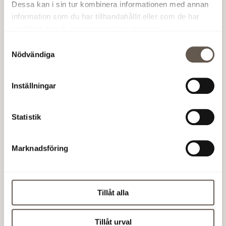
av växthusgaser var tionde år. Det motsvarar en
Dessa kan i sin tur kombinera informationen med annan
minskning av utsläpp på minst 7 procent per år om
information som du har tillhandahållit eller som de har
världen ska klara 1,5-gradersmålet som beslöts vid
samlat in när du har använt deras tjänster.
klimatmötet i Paris 2015...
Samtyckesval
Nödvändiga
Läs mer
Inställningar
Statistik
Marknadsföring
Tillåt alla
Skapad:
18 maj 2019
Tillåt urval