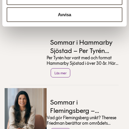
Avvisa
Läs även
Sommar i Hammarby
Sjöstad – Per Tyrén
Per Tyrén har varit med och format
tipsar
Hammarby Sjöstad i över 30 år. Här
delar han med sig av sina bästa tips
Läs mer
för en sommar...
Sommar i
Flemingsberg –
Vad gör Flemingsberg unikt? Therese
Therese Friedman
Friedman berättar om områdets
tipsar