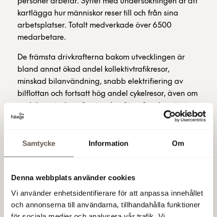
personer arbetar. Syftet med undersökningen är att
kartlägga hur människor reser till och från sina
arbetsplatser. Totalt medverkade över 6500
medarbetare.
De främsta drivkrafterna bakom utvecklingen är
bland annat ökad andel kollektivtrafikresor,
minskad bilanvändning, snabb elektrifiering av
bilflottan och fortsatt hög andel cykelresor, även om
andelen minskat något sedan föregående mätning.
–Arenastaden är ett tydligt exempel på hur modern
stadsutveckling kan kombineras med ett aktivt
Samtycke
Information
Om
klimatansvar. Undersökningen visar dessutom vilka
konkreta insatser som krävs för att hålla den
positiva riktningen framåt, säger Markus Robért,
Denna webbplats använder cookies
docent vid KTH och grundare av CERO.
Vi använder enhetsidentifierare för att anpassa innehållet
och annonserna till användarna, tillhandahålla funktioner
–Statistiken bekräftar att utvecklingen fortsätter gå
för sociala medier och analysera vår trafik. Vi