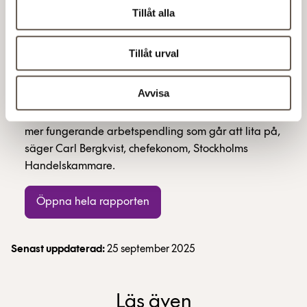
trafikstart 2028 väntas dessutom ytterligare minska
Tillåt alla
bilanvändningen. För att kollektivtrafiken ska bli
ännu mer attraktiv framhålls dock behovet av bättre
punktlighet, högre tillförlitlighet och mer flexibla
Tillåt urval
biljettlösningar.
Avvisa
–Kollektivtrafiken och infrastrukturen är
underdimensionerad i Stockholm. Vi måste få en
mer fungerande arbetspendling som går att lita på,
säger Carl Bergkvist, chefekonom, Stockholms
Handelskammare.
Öppna hela rapporten
Senast uppdaterad:
25 september 2025
Läs även