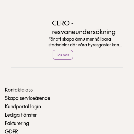
CERO -
resvaneundersökning
För att skapa ännu mer hållbara
stadsdelar där våra hyresgäster kan
verka och trivas använder vi olika
Läs mer
verktyg – ett av ...
Kontakta oss
Skapa serviceärende
Kundportal login
Lediga tjänster
Fakturering
GDPR