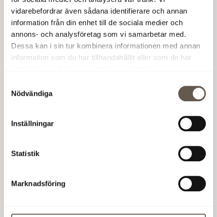
åt rätt håll och det är ett styrkebesked för
vidarebefordrar även sådana identifierare och annan
Arenastaden. Det visar också att modern
information från din enhet till de sociala medier och
stadsutveckling och klimatansvar går att förena i
annons- och analysföretag som vi samarbetar med.
praktiken, och att näringslivet bygger bilden av
Dessa kan i sin tur kombinera informationen med annan
Stockholm som en hållbar stad i framkant, säger
information som du har tillhandahållit eller som de har
Mia Häggström, hållbarhetschef på Fabege.
samlat in när du har använt deras tjänster.
Samtyckesval
Nödvändiga
Inställningar
Statistik
Marknadsföring
Arenastadens kommande tunnelbana med