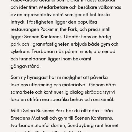
välbevarade detaljer som bidrar till dess karaktär
och identitet. Medarbetare och besökare välkomnas
av en representativ entré som ger ett fint första
intryck. I fastigheten ligger den populära
restaurangen Pocket in the Park, och precis intill
ligger Scenen Konferens. Utanför finns en härlig
park och i grannfastigheten erbjuds både gym och
cykelrum. Tvärbanan nås på en minuts promenad
och tunnelbanan ligger inom bekvämt
gångavstånd.
Som ny hyresgäst har ni möjlighet att påverka
lokalens utformning och materialval. Genom nära
samarbete och kontinuerlig dialog skräddarsyr vi
lokalen utifrån era specifika behov och önskemål.
Mitt i Solna Business Park har du allt nära – från
Smedens Mathall och gym till Scenen Konferens,
tvärbanan utanför dörren, Sundbyberg runt hörnet