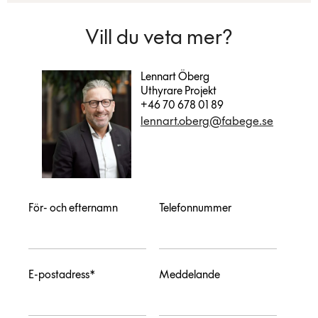
Vill du veta mer?
Lennart Öberg
Uthyrare Projekt
+46 70 678 01 89
lennart.oberg@fabege.se
För- och efternamn
Telefonnummer
E-postadress*
Meddelande