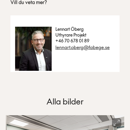
Vill du veta mer?
Lennart Öberg
Uthyrare Projekt
+46 70 678 01 89
lennart.oberg@fabege.se
Alla bilder