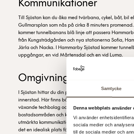
Kommunikationer
Till Sjöstan kan du åka med tvärbana, cykel, båt, bil 
Gullmarsplan som nås på cirka 8 minuters promenad
kommer tunnelbanans blå linje att passera Hammarby
från Kungsträdgården och nya stationerna Sofia, Ham
Järla och Nacka. I Hammarby Sjöstad kommer tunnel
uppgångar, en vid Mårtensdal och en vid Luma.
Omgivning
Samtycke
I Sjöstan hittar du din professionella mittpunkt – stra
innerstad. Här finns både små och stora företag, mynd
växande techbolag och världskända varumärken ko
Denna webbplats använder 
bostadsområden och kluckande kajer - vackert beläge
Vi använder enhetsidentifierar
utmärkta kommunikationer och närhet till både stads
sociala medier och analysera 
det en idealisk plats för företag som vill växa söder o
till de sociala medier och a