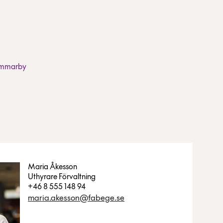
ammarby
Maria Åkesson
Uthyrare Förvaltning
+46 8 555 148 94
maria.akesson@fabege.se