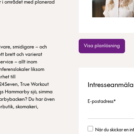
ner i området med planerad
Visa planlösning
ktivare, smidigare – och
tt brett och varierat
ervice – allt inom
nferenslokaler liksom
het till
Intresseanmäl
s24Seven, True Workout
ängs Hammarby sjö, simma
mmarbybacken? Du har även
E-postadress*
erbutik, skomakeri,
När du skickar en 