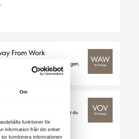
.
ay From Work
våra kunder för att underlätta vardagen.
Om
s
agisar – som kund hos Fabege får du
andahålla funktioner för
n information från din enhet
 tur kombinera informationen