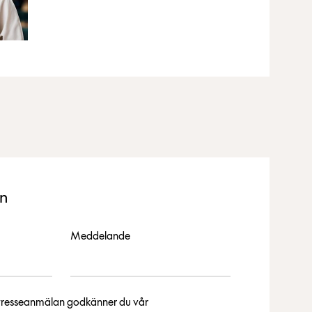
an
Meddelande
intresseanmälan godkänner du vår