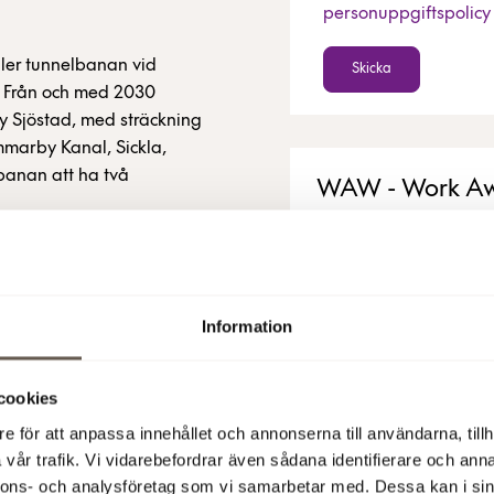
personuppgiftspolicy
eller tunnelbanan vid
Skicka
. Från och med 2030
 Sjöstad, med sträckning
marby Kanal, Sickla,
banan att ha två
WAW - Work Aw
Extra arbetsplatser för 
Läs mer
Information
x utanför Stockholms
VOV Hunddagi
igheter, arkitekter,
mbinerat med trivsamma
cookies
Upptäck våra VOV hundd
t vid vattnet. Med
förtur till platser.
e för att anpassa innehållet och annonserna till användarna, tillh
puls och grönområden är
vår trafik. Vi vidarebefordrar även sådana identifierare och anna
Läs mer
m stan.
nnons- och analysföretag som vi samarbetar med. Dessa kan i sin