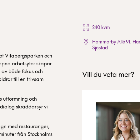
240 kvm
Hammarby Allé 91, H
Sjöstad
mot Vitabergsparken och
öppna arbetsytor skapar
v av både fokus och
Vill du veta mer?
drar till en trivsam
ns utformning och
dialog skräddarsyr vi
ugn med restauranger,
minuter från Stockholms