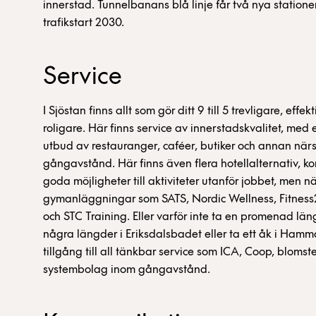
innerstad. Tunnelbanans blå linje får två nya statio
trafikstart 2030.
Service
I Sjöstan finns allt som gör ditt 9 till 5 trevligare, effe
roligare. Här finns service av innerstadskvalitet, med e
utbud av restauranger, caféer, butiker och annan närs
gångavstånd. Här finns även flera hotellalternativ, ko
goda möjligheter till aktiviteter utanför jobbet, men när
gymanläggningar som SATS, Nordic Wellness, Fitnes
och STC Training. Eller varför inte ta en promenad l
några längder i Eriksdalsbadet eller ta ett åk i Ha
tillgång till all tänkbar service som ICA, Coop, blomst
systembolag inom gångavstånd.