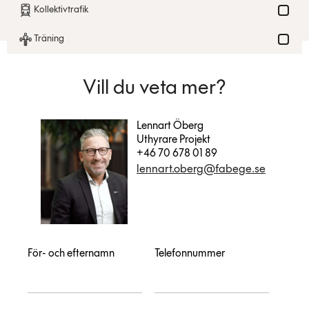
Kollektivtrafik
Träning
Vill du veta mer?
Lennart Öberg
Uthyrare Projekt
+46 70 678 01 89
lennart.oberg@fabege.se
För- och efternamn
Telefonnummer