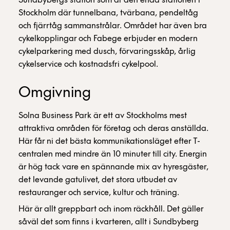
Sundbybergs station som är den enda stationen i
Stockholm där tunnelbana, tvärbana, pendeltåg
och fjärrtåg sammanstrålar. Området har även bra
cykelkopplingar och Fabege erbjuder en modern
cykelparkering med dusch, förvaringsskåp, årlig
cykelservice och kostnadsfri cykelpool.
Omgivning
Solna Business Park är ett av Stockholms mest
attraktiva områden för företag och deras anställda.
Här får ni det bästa kommunikationsläget efter T-
centralen med mindre än 10 minuter till city. Energin
är hög tack vare en spännande mix av hyresgäster,
det levande gatulivet, det stora utbudet av
restauranger och service, kultur och träning.
Här är allt greppbart och inom räckhåll. Det gäller
såväl det som finns i kvarteren, allt i Sundbyberg