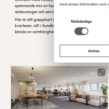
med annan information som du 
spännande mix av hyresgäster, det levande gatulivet,
restauranger och service, kultur och träning.
Samtyckesval
Här är allt greppbart och inom räckhåll. Det gäller såv
Nödvändiga
kvarteren, allt i Sundbyberg och Stockholm i stort. Hä
känsla av samhörighet.
Avvisa