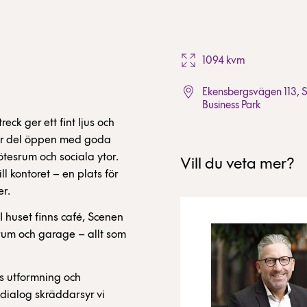
1094 kvm
Ekensbergsvägen 113, 
Business Park
eck ger ett fint ljus och
stor del öppen med goda
tesrum och sociala ytor.
Vill du veta mer?
l kontoret – en plats för
er.
 huset finns café, Scenen
rum och garage – allt som
ns utformning och
dialog skräddarsyr vi