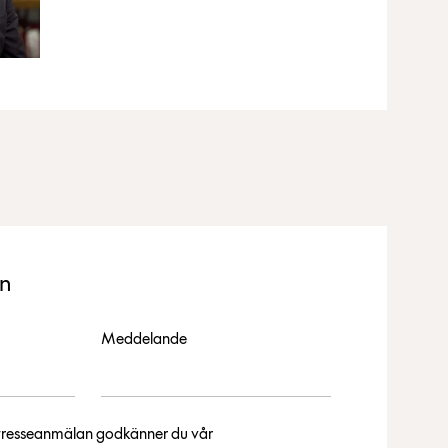
an
Meddelande
intresseanmälan godkänner du vår