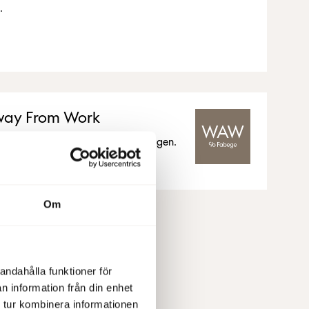
.
ay From Work
våra kunder för att underlätta vardagen.
Om
andahålla funktioner för
n information från din enhet
 tur kombinera informationen