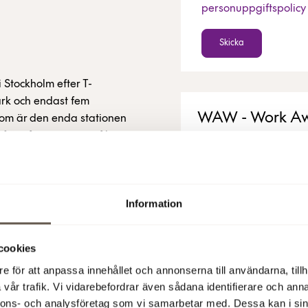
personuppgiftspolicy
Skicka
i Stockholm efter T-
ark och endast fem
WAW - Work Aw
som är den enda stationen
 fjärrtåg sammanstrålar.
Extra arbetsplatser för 
rbjuder en modern
Läs mer
service och kostnadsfri
Information
cookies
e för att anpassa innehållet och annonserna till användarna, tillh
iva områden för företag
vår trafik. Vi vidarebefordrar även sådana identifierare och anna
onsläget efter T-
nnons- och analysföretag som vi samarbetar med. Dessa kan i sin
r hög tack vare en