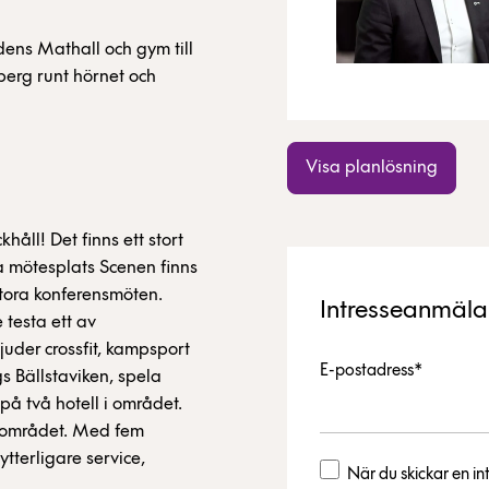
dens Mathall och gym till
erg runt hörnet och
Visa planlösning
khåll! Det finns ett stort
a mötesplats Scenen finns
stora konferensmöten.
Intresseanmäl
 testa ett av
uder crossfit, kampsport
E-postadress*
s Bällstaviken, spela
på två hotell i området.
i området. Med fem
ytterligare service,
När du skickar en 