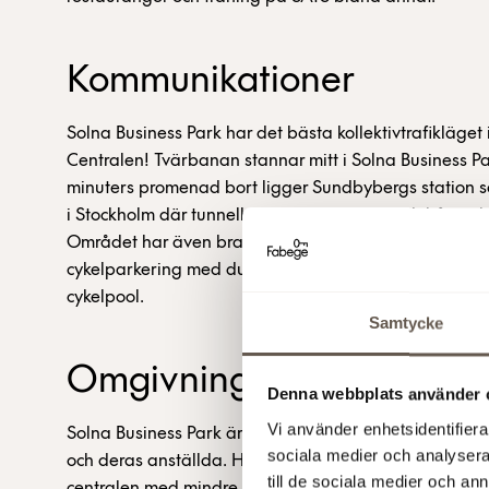
Kommunikationer
Solna Business Park har det bästa kollektivtrafikläget 
Centralen! Tvärbanan stannar mitt i Solna Business P
minuters promenad bort ligger Sundbybergs station 
i Stockholm där tunnelbana, tvärbana, pendeltåg och
Området har även bra cykelkopplingar och Fabege e
cykelparkering med dusch, förvaringsskåp, årlig cykel
cykelpool.
Samtycke
Omgivning
Denna webbplats använder 
Vi använder enhetsidentifierar
Solna Business Park är ett av Stockholms mest attrakt
sociala medier och analysera 
och deras anställda. Här får ni det bästa kommunikati
till de sociala medier och a
centralen med mindre än 10 minuter till city. Energin ä