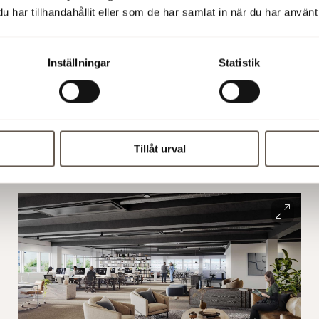
har tillhandahållit eller som de har samlat in när du har använt 
 det stora utbudet av
äl det som finns i
Inställningar
Statistik
r har vi dessutom en
Tillåt urval
Alla bilder