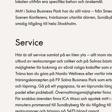
lokalen utifrån era specifika behov och önskemål.
Mitt i Solna Business Park har du allt nära – från Sme
Scenen Konferens, tvärbanan utanför dörren, Sundbyb
smidig tillgång till hela Stockholm.
Service
Här är all service samlat på en liten yta – allt inom räc
utbud av restauranger och caféer och på Solnas bäst
möjligheter för bokning av såväl roliga kickoffer som 
Träna kan du göra på Nordic Wellness eller varför inte
träningskoncepten på F9 Solna Business Park som erbj
och löpning. Gå på ett yogapass, ta en löprunda läng
padel eller pickleball. Övernattningsmöjligheter finns 
För snabba ärenden finns ICA Maxi och apotek mitt 
minuters promenad till Sundbyberg får du tillgång till 
restauranger och träning på SATS bland annat.