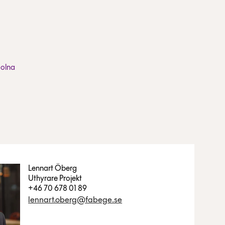
Solna
Lennart Öberg
Uthyrare Projekt
+46 70 678 01 89
lennart.oberg@fabege.se