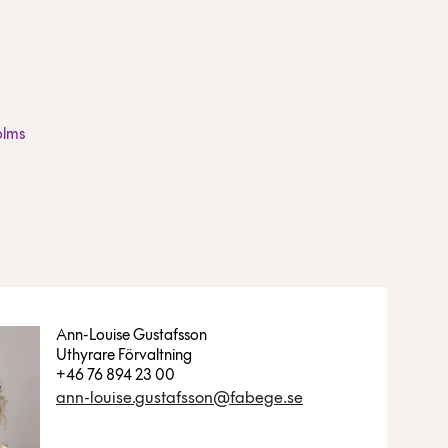
olms
Ann-Louise Gustafsson
Uthyrare Förvaltning
+46 76 894 23 00
ann-louise.gustafsson@fabege.se