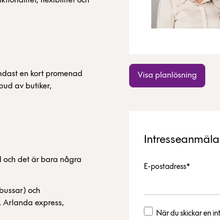
ionalitet, flexibilitet och
ndast en kort promenad
Visa planlösning
bud av butiker,
Intresseanmäl
 och det är bara några
E-postadress*
 bussar) och
r, Arlanda express,
När du skickar en 