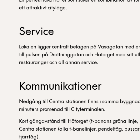
En perfekt lokal för er som söker en kombination av funkt
ett attraktivt cityläge.
Service
Lokalen ligger centralt belägen på Vasagatan med e
till pulsen på Drottninggatan och Hötorget med sitt ut
restauranger och all annan service.
Kommunikationer
Nedgång till Centralstationen finns i samma byggnad
minuters promenad till Cityterminalen.
Kort gångavstånd till Hötorget (t-banans gröna linje,
Centralstationen (alla t-banelinjer, pendeltåg, bussa
fjärrtåg).