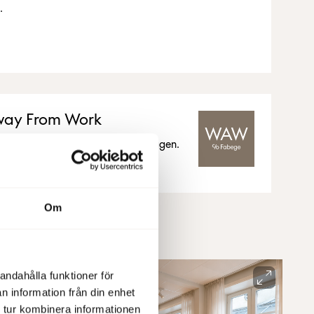
.
ay From Work
våra kunder för att underlätta vardagen.
Om
andahålla funktioner för
n information från din enhet
 tur kombinera informationen