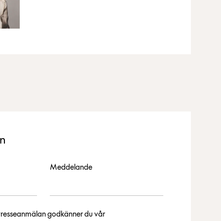
an
Meddelande
intresseanmälan godkänner du vår