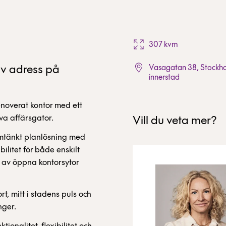
307 kvm
iv adress på
Vasagatan 38, Stockh
innerstad
enoverat kontor med ett
va affärsgator.
Vill du veta mer?
omtänkt planlösning med
bilitet för både enskilt
 av öppna kontorsytor
t, mitt i stadens puls och
nger.