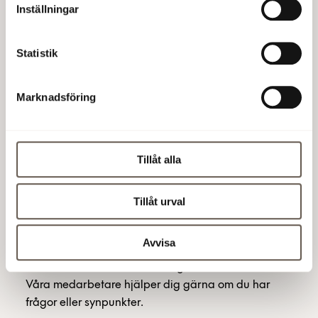
Inställningar
Statistik
I er lokal
+
Marknadsföring
I fastigheten
+
Tillåt alla
Att vara hyresgäst hos Fabege
+
Läs mer om din lokal och
Tillåt urval
fastighet
Avvisa
Här hittar du som är hyresgäst hos oss på Fabege
information om din lokal, fastighet och område.
Våra medarbetare hjälper dig gärna om du har
frågor eller synpunkter.