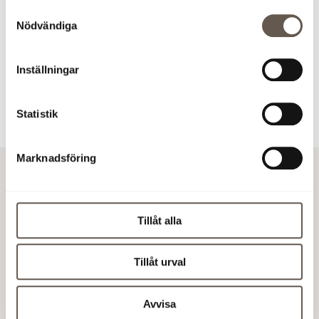
Peter Kangert
Samtyckesval
IR-ansvarig
Nödvändiga
+46 8 555 148 40
peter.kangert@fabege.se
Inställningar
Statistik
Marknadsföring
20 okt 2020 07:30
Tillåt alla
Lägg till i kalender
Tillåt urval
Avvisa
Kontakta oss