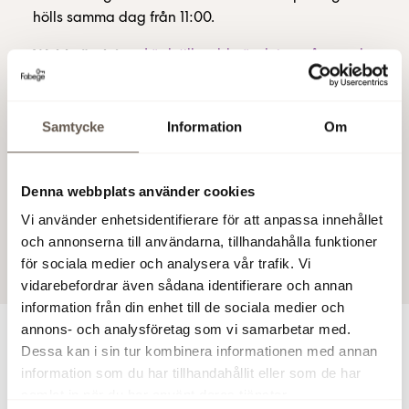
hölls samma dag från 11:00.
Webbsändning:
Länk till webbsändning på svenska
Audiocast,samma dag kl 11:00:
Länk till audiocast
på engelska
Samtycke
Information
Om
Teleconference:
Dial-in number
SE: +46850558350
Denna webbplats använder cookies
Vi använder enhetsidentifierare för att anpassa innehållet
UK: +443333009266
och annonserna till användarna, tillhandahålla funktioner
US: 18335268382
för sociala medier och analysera vår trafik. Vi
vidarebefordrar även sådana identifierare och annan
information från din enhet till de sociala medier och
annons- och analysföretag som vi samarbetar med.
Dessa kan i sin tur kombinera informationen med annan
Har du en fråga?
information som du har tillhandahållit eller som de har
samlat in när du har använt deras tjänster.