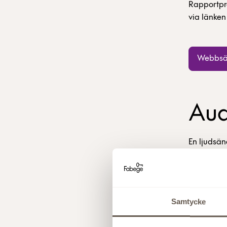
Rapportpr
via länken
Webbsän
Aud
En ljudsän
11:30 och 
Audiocas
Samtycke