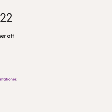
022
er att
ntationer
.