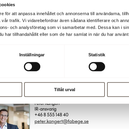
cookies
ence: Dial-in number
e för att anpassa innehållet och annonserna till användarna, tillh
vår trafik. Vi vidarebefordrar även sådana identifierare och anna
56642693
nnons- och analysföretag som vi samarbetar med. Dessa kan i sin
333009268
har tillhandahållit eller som de har samlat in när du har använt 
9131422
8963#
Inställningar
Statistik
Har du en fråga?
Tillåt urval
Peter Kangert
IR-ansvarig
+46 8 555 148 40
peter.kangert@fabege.se