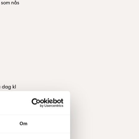
 som nås
 dag kl
Om