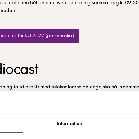
esentationen hålls via en webbsändning samma dag kl 09:30
 nedan.
dning för kv1 2022 (på svenska)
iocast
dning (audiocast) med telekonferens på engelska hålls samma
nås via länken eller numren nedan.
t for Q1 2022 (in English)
Information