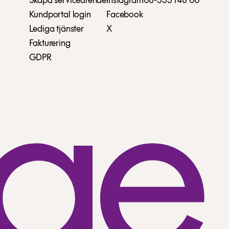
Skapa serviceärende
Instagram
08-555 148 00
Kundportal login
Facebook
Lediga tjänster
X
Fakturering
GDPR