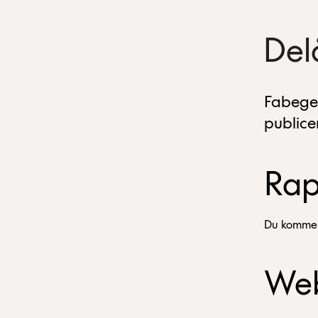
Del
Fabeges
publice
Rap
Du kommer
We