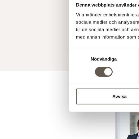
Denna webbplats använder 
Teleconfer
Vi använder enhetsidentifierar
sociala medier och analysera 
SE: +468
till de sociala medier och a
UK: +443
med annan information som du 
US: +1 631
Samtyckesval
PIN:
9399
Nödvändiga
Avvisa