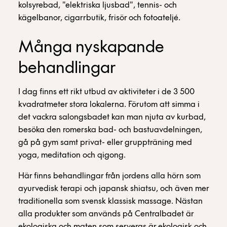
kolsyrebad, "elektriska ljusbad", tennis- och
kägelbanor, cigarrbutik, frisör och fotoateljé.
Många nyskapande
behandlingar
I dag finns ett rikt utbud av aktiviteter i de 3 500
kvadratmeter stora lokalerna. Förutom att simma i
det vackra salongsbadet kan man njuta av kurbad,
besöka den romerska bad- och bastuavdelningen,
gå på gym samt privat- eller gruppträning med
yoga, meditation och qigong.
Här finns behandlingar från jordens alla hörn som
ayurvedisk terapi och japansk shiatsu, och även mer
traditionella som svensk klassisk massage. Nästan
alla produkter som används på Centralbadet är
ekologiska och maten som serveras är ekologisk och