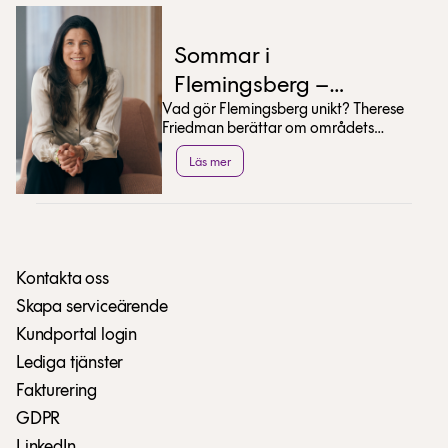
Sommar i
Flemingsberg –
Vad gör Flemingsberg unikt? Therese
Therese Friedman
Friedman berättar om områdets
tipsar
utveckling och delar med sig av sina
Läs mer
bästa sommartips.
Kontakta oss
Skapa serviceärende
Kundportal login
Lediga tjänster
Fakturering
GDPR
LinkedIn