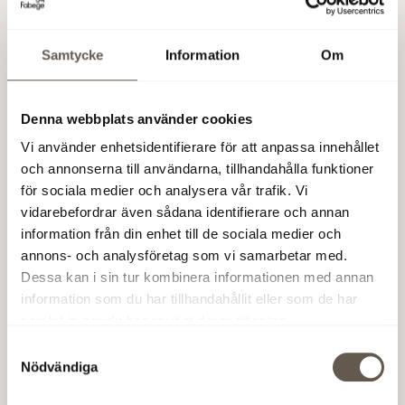
Samtycke
Information
Om
Denna webbplats använder cookies
Vi använder enhetsidentifierare för att anpassa innehållet
Friskvårdslösningar för
och annonserna till användarna, tillhandahålla funktioner
för sociala medier och analysera vår trafik. Vi
företag
vidarebefordrar även sådana identifierare och annan
information från din enhet till de sociala medier och
För företag finns det skräddarsydda
annons- och analysföretag som vi samarbetar med.
friskvårdslösningar med träning och mindfulness för
Dessa kan i sin tur kombinera informationen med annan
att bland annat förebygga stress.
information som du har tillhandahållit eller som de har
samlat in när du har använt deras tjänster.
- Studier visar att friskvård är avgörande för hur
Samtyckesval
man presterar på jobbet, säger Camilla. Den
Nödvändiga
förebygger stress och andra hälsorisker och gör att
man kan uträtta mer och bli mer kreativ på kortare