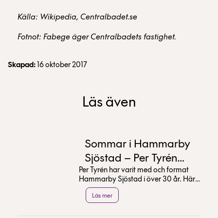
Källa: Wikipedia, Centralbadet.se
Fotnot: Fabege äger Centralbadets fastighet.
Skapad:
16 oktober 2017
Läs även
Sommar i Hammarby
Sjöstad – Per Tyrén
Per Tyrén har varit med och format
tipsar
Hammarby Sjöstad i över 30 år. Här
delar han med sig av sina bästa tips
Läs mer
för en sommar...