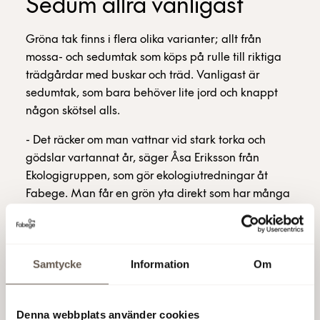
Sedum allra vanligast
Gröna tak finns i flera olika varianter; allt från
mossa- och sedumtak som köps på rulle till riktiga
trädgårdar med buskar och träd. Vanligast är
sedumtak, som bara behöver lite jord och knappt
någon skötsel alls.
- Det räcker om man vattnar vid stark torka och
gödslar vartannat år, säger Åsa Eriksson från
Ekologigruppen, som gör ekologiutredningar åt
Fabege. Man får en grön yta direkt som har många
fördelar. Bland annat tar den upp vatten, renar
luften, reducerar buller och får takets underliggande
ytskikt att hålla längre. Studier har visat att
Samtycke
Information
Om
människor mår bättre av att se gröna tak än vanliga
tak.
- I Stockholm har man traditionellt byggt hus i
Denna webbplats använder cookies