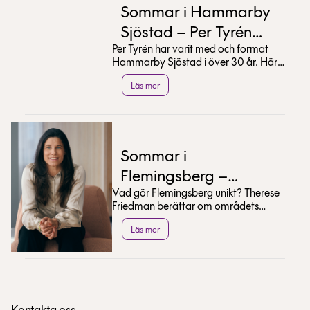
Sommar i Hammarby
Sjöstad – Per Tyrén
Per Tyrén har varit med och format
tipsar
Hammarby Sjöstad i över 30 år. Här
delar han med sig av sina bästa tips
Läs mer
för en sommar...
Sommar i
Flemingsberg –
Vad gör Flemingsberg unikt? Therese
Therese Friedman
Friedman berättar om områdets
tipsar
utveckling och delar med sig av sina
Läs mer
bästa sommartips.