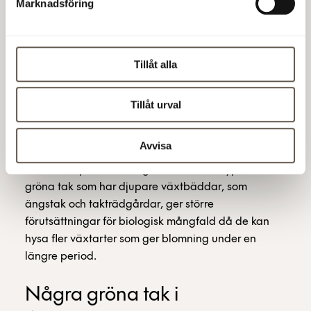
Marknadsföring
Förutom gröna tak har vi anlagt flera pocketparker i
området.
En annan fördel med taken är att de bidrar till
Tillåt alla
biologisk mångfald. De blir en plats för bin, humlor
och fjärilar att stanna kvar på, vilket i förlängningen
Tillåt urval
ger ett rikare fågelliv.
- Sedumtaken blommar under någon månad på
Avvisa
försommaren och är en födokälla för humlor och bin
under den perioden, säger Åsa. Andra typer av
gröna tak som har djupare växtbäddar, som
ängstak och takträdgårdar, ger större
förutsättningar för biologisk mångfald då de kan
hysa fler växtarter som ger blomning under en
längre period.
Några gröna tak i